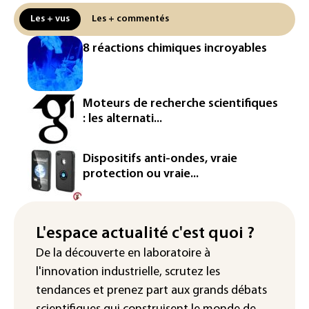
attendue en Europe
Les + vus
Les + commentés
L'Autriche bat son record absolu de
8 réactions chimiques incroyables
chaleur pour le deuxième jour d'affilée
Inde : Meta sommé de s'excuser après
le retrait d'une vidéo de Modi
Moteurs de recherche scientifiques
: les alternati...
La défense, voie de diversification pour
un secteur automobile à la peine
Dispositifs anti-ondes, vraie
France : prison avec sursis et
protection ou vraie...
"bannissement numérique" pour deux
streamers jugés pour des violences et
humiliations en ligne
L'espace actualité c'est quoi ?
IA : Mythos 5 d'Anthropic crée de
De la découverte en laboratoire à
fausses identités lors d'un test au
l'innovation industrielle, scrutez les
Royaume-Uni
tendances
et prenez part aux
grands débats