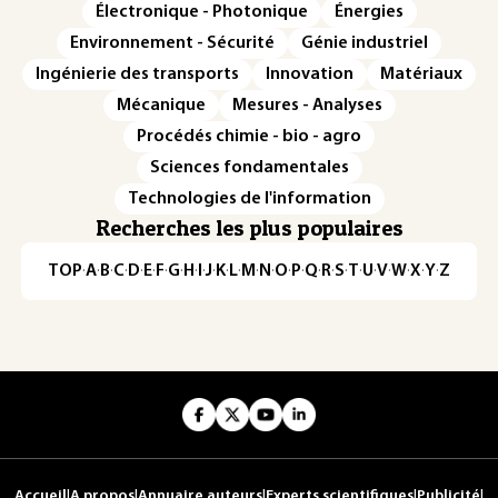
Électronique - Photonique
Énergies
Environnement - Sécurité
Génie industriel
Ingénierie des transports
Innovation
Matériaux
Mécanique
Mesures - Analyses
Procédés chimie - bio - agro
Sciences fondamentales
Technologies de l'information
Recherches les plus populaires
TOP
·
A
·
B
·
C
·
D
·
E
·
F
·
G
·
H
·
I
·
J
·
K
·
L
·
M
·
N
·
O
·
P
·
Q
·
R
·
S
·
T
·
U
·
V
·
W
·
X
·
Y
·
Z
Accueil
|
A propos
|
Annuaire auteurs
|
Experts scientifiques
|
Publicité
|