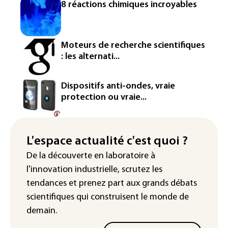
8 réactions chimiques incroyables
sous les normales au 1er août
Pologne: les eaux de la Vistule à leur
plus bas historique à Varsovie (officiel)
Moteurs de recherche scientifiques
: les alternati...
Au moins 16 morts aux Philippines
après des pluies torrentielles
Dispositifs anti-ondes, vraie
Sécheresse: près de 70% de la France
protection ou vraie...
sous des mesures de restrictions d'eau
L'espace actualité c'est quoi ?
De la découverte en laboratoire à
l'innovation industrielle, scrutez les
tendances
et prenez part aux
grands débats
scientifiques
qui construisent le monde de
demain.