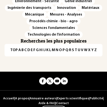
Environnement - Sécurité
Génie industriel
Ingénierie des transports
Innovation
Matériaux
Mécanique
Mesures - Analyses
Procédés chimie - bio - agro
Sciences fondamentales
Technologies de l'information
Recherches les plus populaires
TOP
·
A
·
B
·
C
·
D
·
E
·
F
·
G
·
H
·
I
·
J
·
K
·
L
·
M
·
N
·
O
·
P
·
Q
·
R
·
S
·
T
·
U
·
V
·
W
·
X
·
Y
·
Z
Accueil
|
A propos
|
Annuaire auteurs
|
Experts scientifiques
|
Publicité
|
Aide & FAQ
|
Contact