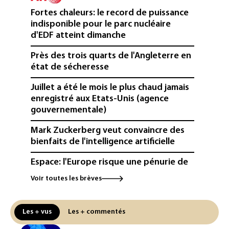
Fortes chaleurs: le record de puissance
indisponible pour le parc nucléaire
d'EDF atteint dimanche
Près des trois quarts de l'Angleterre en
état de sécheresse
Juillet a été le mois le plus chaud jamais
enregistré aux Etats-Unis (agence
gouvernementale)
Mark Zuckerberg veut convaincre des
bienfaits de l'intelligence artificielle
Espace: l'Europe risque une pénurie de
lanceurs d'ici 2030, alerte l'ESA
Voir toutes les brèves
Canicule: 43 départements en alerte
orange mardi (Météo-France)
Les + vus
Les + commentés
France: 63% des nappes phréatiques