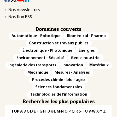
Nos newsletters
Nos flux RSS
Domaines couverts
Automatique - Robotique
Biomédical - Pharma
Construction et travaux publics
Électronique - Photonique
Énergies
Environnement - Sécurité
Génie industriel
Ingénierie des transports
Innovation
Matériaux
Mécanique
Mesures - Analyses
Procédés chimie - bio - agro
Sciences fondamentales
Technologies de l'information
Recherches les plus populaires
TOP
·
A
·
B
·
C
·
D
·
E
·
F
·
G
·
H
·
I
·
J
·
K
·
L
·
M
·
N
·
O
·
P
·
Q
·
R
·
S
·
T
·
U
·
V
·
W
·
X
·
Y
·
Z