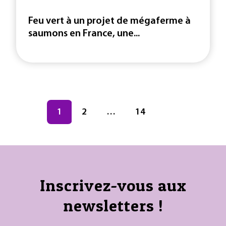
Feu vert à un projet de mégaferme à
saumons en France, une...
Navigation des articles
Page
1
Page
2
…
Page
14
Inscrivez-vous aux
newsletters !