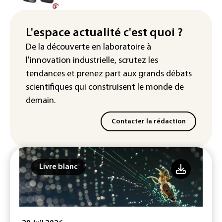
ferroviaire hors norme pour revitaliser
les rails du RER
L'espace actualité c'est quoi ?
Meta se lance sur le marché des logiciels
De la découverte en laboratoire à
écrits par l'IA, dominé par Anthropic et
l'innovation industrielle, scrutez les
OpenAI
tendances
et prenez part aux
grands débats
scientifiques
qui construisent le monde de
demain.
Contacter la rédaction
Livre blanc