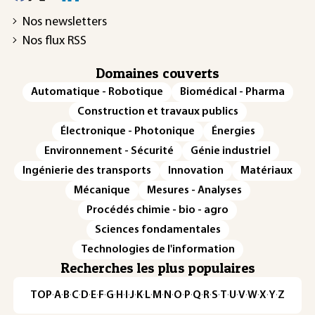
Nos newsletters
Nos flux RSS
Domaines couverts
Automatique - Robotique
Biomédical - Pharma
Construction et travaux publics
Électronique - Photonique
Énergies
Environnement - Sécurité
Génie industriel
Ingénierie des transports
Innovation
Matériaux
Mécanique
Mesures - Analyses
Procédés chimie - bio - agro
Sciences fondamentales
Technologies de l'information
Recherches les plus populaires
TOP
·
A
·
B
·
C
·
D
·
E
·
F
·
G
·
H
·
I
·
J
·
K
·
L
·
M
·
N
·
O
·
P
·
Q
·
R
·
S
·
T
·
U
·
V
·
W
·
X
·
Y
·
Z