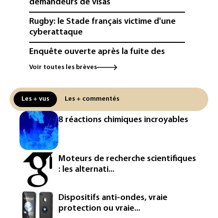
demandeurs de visas
Rugby: le Stade français victime d'une
cyberattaque
Enquête ouverte après la fuite des
données de 300.000 clients
Voir toutes les brèves
d'Intermarché
La Slovaquie enregistre un record
Les + vus
Les + commentés
absolu de 42,2°C (services
météorologiques)
8 réactions chimiques incroyables
Paris : une trentaine de membres d'un
canal Telegram masculiniste convoqués
devant la justice
Moteurs de recherche scientifiques
: les alternati...
Jeux vidéo: le très attendu "GTA VI"
promet d'en dévoiler plus sur Netflix le
27 août
Dispositifs anti-ondes, vraie
protection ou vraie...
Dans les entrailles de Paris, un chantier