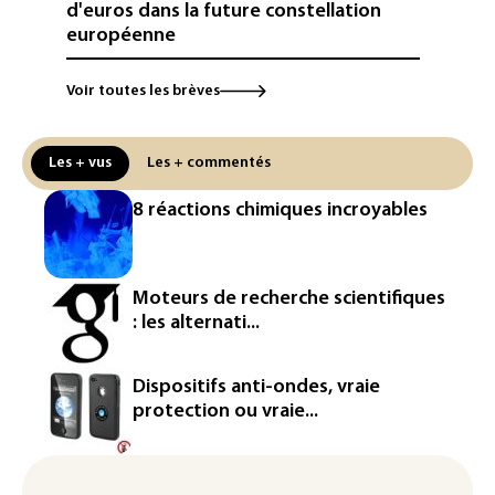
d'euros dans la future constellation
européenne
Le magazine VSD racheté par
Voir toutes les brèves
l'entrepreneur Vianney d'Alançon
La production française de maïs
Les + vus
Les + commentés
attendue au plus bas depuis 1980
8 réactions chimiques incroyables
"Retour en force" progressif de la
chaleur dans les prochains jours en
France
Moteurs de recherche scientifiques
L'Arabie saoudite, le Pakistan et la
: les alternati...
Turquie ont signé un accord de défense
Le Sri Lanka bloque près de 100
Dispositifs anti-ondes, vraie
nouveaux sites de paris en ligne non
protection ou vraie...
autorisés
Petrobras: le bénéfice net double au 2e