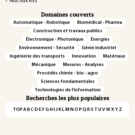
Nos flux RSS
Domaines couverts
Automatique - Robotique
Biomédical - Pharma
Construction et travaux publics
Électronique - Photonique
Énergies
Environnement - Sécurité
Génie industriel
Ingénierie des transports
Innovation
Matériaux
Mécanique
Mesures - Analyses
Procédés chimie - bio - agro
Sciences fondamentales
Technologies de l'information
Recherches les plus populaires
TOP
·
A
·
B
·
C
·
D
·
E
·
F
·
G
·
H
·
I
·
J
·
K
·
L
·
M
·
N
·
O
·
P
·
Q
·
R
·
S
·
T
·
U
·
V
·
W
·
X
·
Y
·
Z