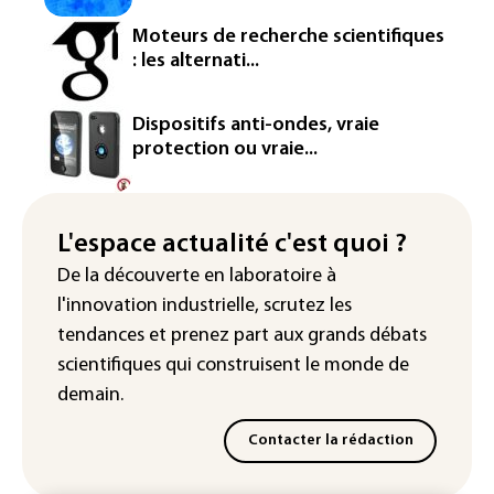
Meta se lance sur le marché des logiciels
écrits par l'IA, dominé par Anthropic et
Moteurs de recherche scientifiques
OpenAI
: les alternati...
Google réorganise sa division IA: Demis
Hassabis passe la main, des stars s'en
Dispositifs anti-ondes, vraie
vont
protection ou vraie...
Colombie: un bébé hippopotame
descendant de la colonie d'Escobar
meurt malgré les soins
L'espace actualité c'est quoi ?
De la découverte en laboratoire à
Éclipse: une baisse temporaire de la
l'innovation industrielle, scrutez les
production d'électricité solaire
attendue en Europe
tendances
et prenez part aux
grands débats
scientifiques
qui construisent le monde de
demain.
Contacter la rédaction