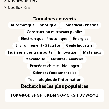
Nos newsletters
Nos flux RSS
Domaines couverts
Automatique - Robotique
Biomédical - Pharma
Construction et travaux publics
Électronique - Photonique
Énergies
Environnement - Sécurité
Génie industriel
Ingénierie des transports
Innovation
Matériaux
Mécanique
Mesures - Analyses
Procédés chimie - bio - agro
Sciences fondamentales
Technologies de l'information
Recherches les plus populaires
TOP
·
A
·
B
·
C
·
D
·
E
·
F
·
G
·
H
·
I
·
J
·
K
·
L
·
M
·
N
·
O
·
P
·
Q
·
R
·
S
·
T
·
U
·
V
·
W
·
X
·
Y
·
Z