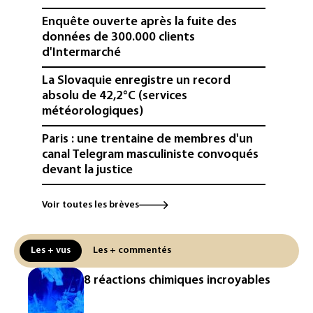
Enquête ouverte après la fuite des
données de 300.000 clients
d'Intermarché
La Slovaquie enregistre un record
absolu de 42,2°C (services
météorologiques)
Paris : une trentaine de membres d'un
canal Telegram masculiniste convoqués
devant la justice
Jeux vidéo: le très attendu "GTA VI"
Voir toutes les brèves
promet d'en dévoiler plus sur Netflix le
27 août
Les + vus
Les + commentés
Dans les entrailles de Paris, un chantier
ferroviaire hors norme pour revitaliser
8 réactions chimiques incroyables
les rails du RER