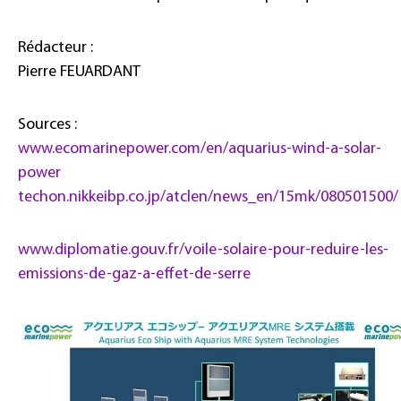
Rédacteur :
Pierre FEUARDANT
Sources :
www.ecomarinepower.com/en/aquarius-wind-a-solar-
power
techon.nikkeibp.co.jp/atclen/news_en/15mk/080501500/
www.diplomatie.gouv.fr/voile-solaire-pour-reduire-les-
emissions-de-gaz-a-effet-de-serre