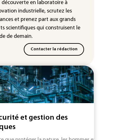
a découverte en laboratoire à
: Mythos 5 d'Anthropic crée de
ovation industrielle, scrutez les
sses identités lors d'un test au
ances
et prenez part aux
grands
yaume-Uni
ts scientifiques
qui construisent le
e de demain.
Contacter la rédaction
curité et gestion des
sques
ce que protéger la nature, les hommes et leurs outils relève a