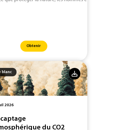
Obtenir
e blanc
uil 2026
 captage
mosphérique du CO2