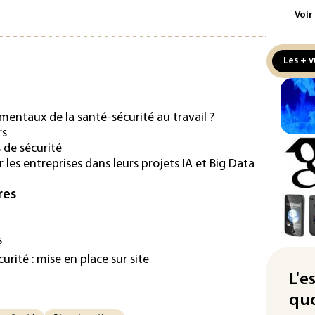
Voir
Écl
la 
att
Les + v
L'A
de 
d'af
amentaux de la santé-sécurité au travail ?
rs
Ind
s de sécurité
apr
 les entreprises dans leurs projets IA et Big Data
Mo
res
La 
pou
pei
s
Fra
ité : mise en place sur site
"ba
L'e
deu
quo
vio