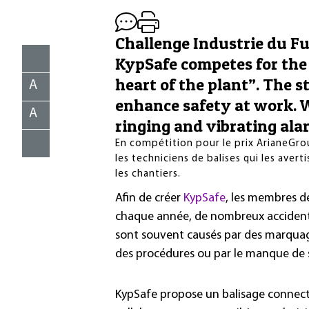
Challenge Industrie du Fu
KypSafe competes for the
heart of the plant”. The s
A
enhance safety at work. 
A
ringing and vibrating ala
En compétition pour le prix ArianeGrou
les techniciens de balises qui les aver
les chantiers.
Afin de créer
KypSafe
, les membres de
chaque année, de nombreux accidents 
sont souvent causés par des marquage
des procédures ou par le manque de s
KypSafe propose un balisage connecté 