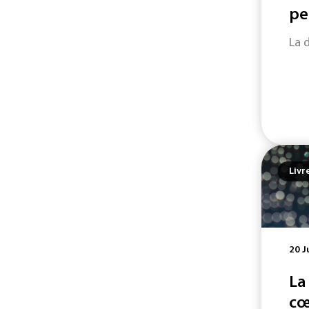
pe
La 
Livr
20 J
La
cœ