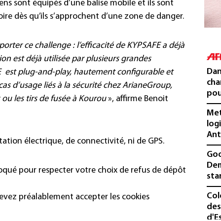
iens sont équipés d’une balise mobile et ils sont
toire dès qu’ils s’approchent d’une zone de danger.
rter ce challenge : l’efficacité de KYPSAFE a déjà
on est déjà utilisée par plusieurs grandes
Dan
est plug-and-play, hautement configurable et
cha
s d’usage liés à la sécurité chez ArianeGroup,
pou
ou les tirs de fusée à Kourou
», affirme Benoit
Met
log
Ant
tation électrique, de connectivité, ni de GPS.
Goo
Dem
loqué pour respecter votre choix de refus de dépôt
sta
Col
devez préalablement accepter les cookies
des
d'E