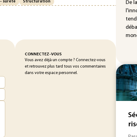
- sûreté
Structuration
De l
IA 
l'inn
fau
tend
Ro
déba
mond
CONNECTEZ-VOUS
Vous avez déjà un compte ? Connectez-vous
et retrouvez plus tard tous vos commentaires
dans votre espace personnel.
Sé
ri
Par