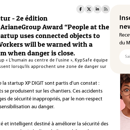
tur - 2e édition
Ins
 ArianeGroup Award “People at the
new
tartup uses connected objects to
Rece
Workers will be warned with a
du M
rm when danger is close.
p « L’humain au centre de l’usine », KypSafe équipe
tissent lorsqu’ils approchent une zone de danger sur
 la startup XP DIGIT sont partis d’un constat :
se produisent sur les chantiers. Ces accidents
s de sécurité inappropriés, par le non-respect
ensibilisation au danger.
et intelligent destiné à améliorer la sécurité des