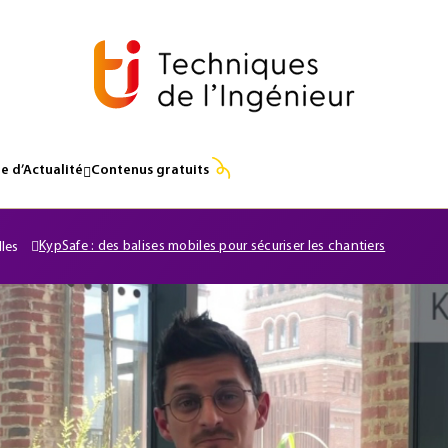
e d’Actualité
Contenus gratuits
KypSafe : des balises mobiles pour sécuriser les chantiers
lles