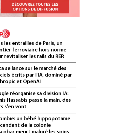
s les entrailles de Paris, un
ntier ferroviaire hors norme
r revitaliser les rails du RER
a se lance sur le marché des
iciels écrits par l'IA, dominé par
hropic et OpenAI
gle réorganise sa division IA:
is Hassabis passe la main, des
rs s'en vont
ombie: un bébé hippopotame
cendant de la colonie
scobar meurt malgré les soins