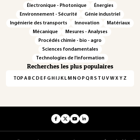
Électronique - Photonique
Énergies
Environnement - Sécurité
Génie industriel
Ingénierie des transports
Innovation
Matériaux
Mécanique
Mesures - Analyses
Procédés chimie - bio - agro
Sciences fondamentales
Technologies de l'information
Recherches les plus populaires
TOP
·
A
·
B
·
C
·
D
·
E
·
F
·
G
·
H
·
I
·
J
·
K
·
L
·
M
·
N
·
O
·
P
·
Q
·
R
·
S
·
T
·
U
·
V
·
W
·
X
·
Y
·
Z