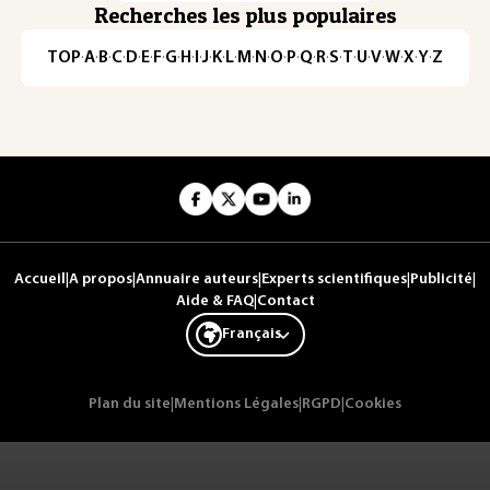
Recherches les plus populaires
TOP
·
A
·
B
·
C
·
D
·
E
·
F
·
G
·
H
·
I
·
J
·
K
·
L
·
M
·
N
·
O
·
P
·
Q
·
R
·
S
·
T
·
U
·
V
·
W
·
X
·
Y
·
Z
Accueil
|
A propos
|
Annuaire auteurs
|
Experts scientifiques
|
Publicité
|
Aide & FAQ
|
Contact
Français
Plan du site
|
Mentions Légales
|
RGPD
|
Cookies