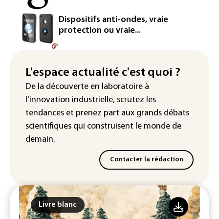
un secteur automobile à la peine
Dispositifs anti-ondes, vraie
France : prison avec sursis et
protection ou vraie...
"bannissement numérique" pour deux
streamers jugés pour des violences et
humiliations en ligne
L'espace actualité c'est quoi ?
IA : Mythos 5 d'Anthropic crée de
De la découverte en laboratoire à
fausses identités lors d'un test au
l'innovation industrielle, scrutez les
Royaume-Uni
tendances
et prenez part aux
grands débats
scientifiques
qui construisent le monde de
demain.
Contacter la rédaction
Livre blanc