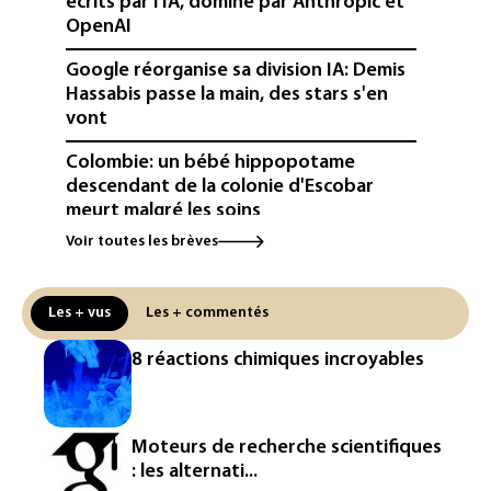
écrits par l'IA, dominé par Anthropic et
OpenAI
Google réorganise sa division IA: Demis
Hassabis passe la main, des stars s'en
vont
Colombie: un bébé hippopotame
descendant de la colonie d'Escobar
meurt malgré les soins
Voir toutes les brèves
Éclipse: une baisse temporaire de la
production d'électricité solaire
attendue en Europe
Les + vus
Les + commentés
L'Autriche bat son record absolu de
8 réactions chimiques incroyables
chaleur pour le deuxième jour d'affilée
Inde : Meta sommé de s'excuser après
le retrait d'une vidéo de Modi
Moteurs de recherche scientifiques
: les alternati...
La défense, voie de diversification pour