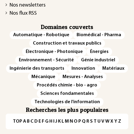
Nos newsletters
Nos flux RSS
Domaines couverts
Automatique - Robotique
Biomédical - Pharma
Construction et travaux publics
Électronique - Photonique
Énergies
Environnement - Sécurité
Génie industriel
Ingénierie des transports
Innovation
Matériaux
Mécanique
Mesures - Analyses
Procédés chimie - bio - agro
Sciences fondamentales
Technologies de l'information
Recherches les plus populaires
TOP
·
A
·
B
·
C
·
D
·
E
·
F
·
G
·
H
·
I
·
J
·
K
·
L
·
M
·
N
·
O
·
P
·
Q
·
R
·
S
·
T
·
U
·
V
·
W
·
X
·
Y
·
Z