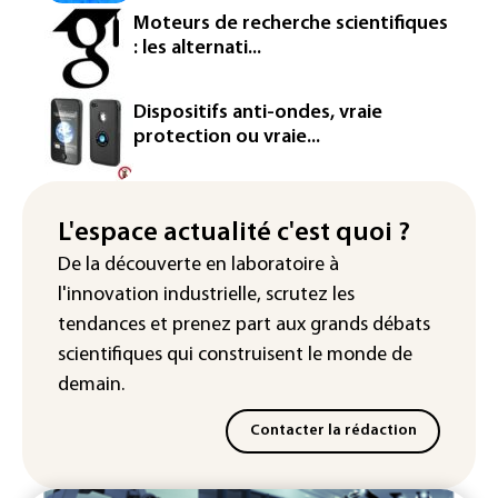
La métropole de Rouen porte plainte
Moteurs de recherche scientifiques
contre BASF pour pollution aux PFAS
: les alternati...
Canicule: à l'arrêt depuis fin juillet, la
centrale de Golfech reconnectée au
Dispositifs anti-ondes, vraie
réseau
protection ou vraie...
Véhicules de livraison autonomes: la
France ouvre la voie à leur
homologation
L'espace actualité c'est quoi ?
De la découverte en laboratoire à
Iris³: Eutelsat investira 3,4 milliards
l'innovation industrielle, scrutez les
d'euros dans la future constellation
européenne
tendances
et prenez part aux
grands débats
scientifiques
qui construisent le monde de
demain.
Contacter la rédaction