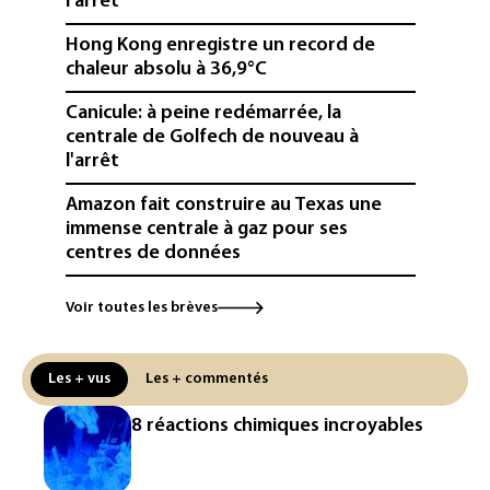
l'arrêt
Hong Kong enregistre un record de
chaleur absolu à 36,9°C
Canicule: à peine redémarrée, la
centrale de Golfech de nouveau à
l'arrêt
Amazon fait construire au Texas une
immense centrale à gaz pour ses
centres de données
L'UE demande à Meta et TikTok de
Voir toutes les brèves
renforcer la surveillance et la
vérification des faits après l'affaire de
Ceuta
Les + vus
Les + commentés
L'Europe se prépare à une baisse de la
8 réactions chimiques incroyables
production d'électricité lors de l'éclipse
solaire