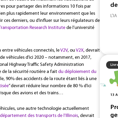
de
tres pour partager des informations 10 fois par
 bien plus rapidement leur environnement que les
L'IA
 ces derniers, ou d’influer sur leurs régulateurs de
Transportation Research Institute
de l’université
entre véhicules connectés, le
V2V
, ou
V2X
, devrait
 de véhicules d’ici 2020 – notamment, en 2017,
ional Highway Traffic Safety Administration
Livr
de la sécurité routière a fait
du déploiement du
le, 90% des accidents de la route étant liés à une
isée
” devrait réduire leur nombre de 80 % d’ici
 risque des avions et des trains…
13 A
Pr
éhicules, une autre technologie actuellement
ge
 département des transports de l’Illinois
, devrait