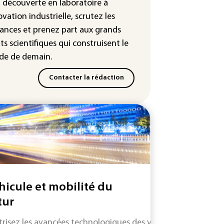
 autorisés
a découverte en laboratoire à
ovation industrielle, scrutez les
ances
et prenez part aux
grands
ts scientifiques
qui construisent le
e de demain.
Contacter la rédaction
hicule et mobilité du
tur
trisez les avancées technologiques des véhicules et systèm