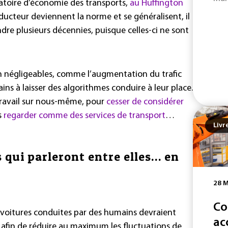
atoire d’économie des transports,
au Huffington
ducteur deviennent la norme et se généralisent, il
re plusieurs décennies, puisque celles-ci ne sont
n négligeables, comme l’augmentation du trafic
ins à laisser des algorithmes conduire à leur place.
 travail sur nous-même, pour
cesser de considérer
es
regarder comme des services de transport
…
Livr
 qui parleront entre elles… en
28 M
Co
es voitures conduites par des humains devraient
ac
afin de réduire au maximum les fluctuations de