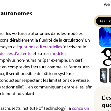
Voir
Iris
s autonomes
d'e
con
Les + v
Le 
tégrer les voitures autonomes dans les modèles
l'e
onsidérablement la fluidité de la circulation”. En
La 
u moyen
d’
équations différentielles
“décrivant le
att
e files d’attente
et autres
modèles
"Re
mprévus non-humains (par exemple, un cerf
cha
ant en compte des facteurs comme les fermetures
Fra
x, il serait possible de bâtir un système
L'A
onducteur respectant les limitations de vitesse,
Tur
 rationnelle”… en communiquant entre elles, afin
déf
ortement au volant.
L'e
Le 
quo
nou
sachusetts Institute of Technology), a
conçu un