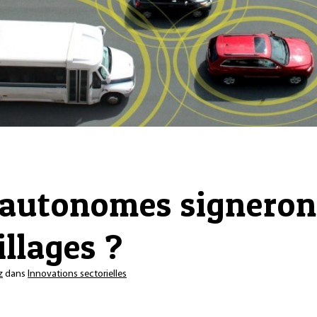
 autonomes signeront
llages ?
z
dans
Innovations sectorielles