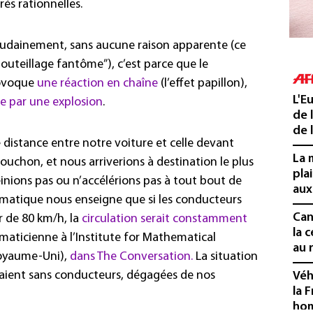
rès rationnelles.
oudainement, sans aucune raison apparente (ce
outeillage fantôme”), c’est parce que le
rovoque
une réaction en chaîne
(l’effet papillon),
L'E
e par une explosion
.
de 
de l
 distance entre notre voiture et celle devant
La 
 bouchon, et nous arriverions à destination le plus
pla
einions pas ou n’accélérions pas à tout bout de
aux
matique nous enseigne que si les conducteurs
Cani
 de 80 km/h, la
circulation serait constamment
la 
maticienne à l’Institute for Mathematical
au 
Royaume-Uni),
dans The Conversation.
La situation
 étaient sans conducteurs, dégagées de nos
Véh
la 
hom