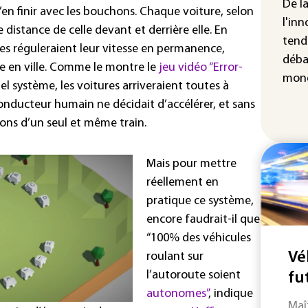
non
De l
’en finir avec les bouchons. Chaque voiture, selon
l'inn
 distance de celle devant et derrière elle. En
tend
s réguleraient leur vitesse en permanence,
déba
e en ville. Comme le montre le
jeu vidéo “Error-
mond
tel système, les voitures arriveraient toutes à
conducteur humain ne décidait d’accélérer, et sans
ns d’un seul et même train.
Mais pour mettre
réellement en
pratique ce système,
encore faudrait-il que
“100% des véhicules
Vé
roulant sur
l’autoroute soient
fu
autonomes”
, indique
Maî