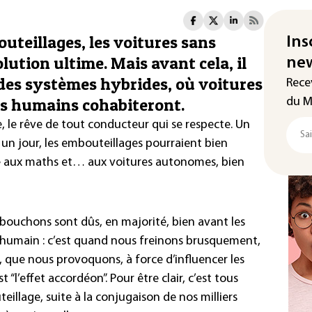
outeillages, les voitures sans
Ins
ution ultime. Mais avant cela, il
new
des systèmes hybrides, où voitures
Rece
s humains cohabiteront.
du M
e, le rêve de tout conducteur qui se respecte. Un
, un jour, les embouteillages pourraient bien
ce aux maths et… aux voitures autonomes, bien
s bouchons sont dûs, en majorité, bien avant les
r humain : c’est quand nous freinons brusquement,
 que nous provoquons, à force d’influencer les
 “l’effet accordéon”. Pour être clair, c’est tous
llage, suite à la conjugaison de nos milliers