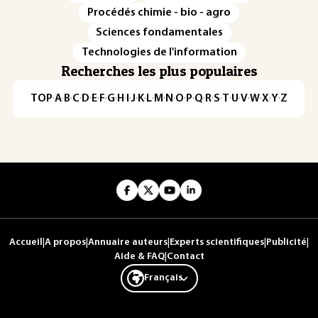
Procédés chimie - bio - agro
Sciences fondamentales
Technologies de l'information
Recherches les plus populaires
TOP
·
A
·
B
·
C
·
D
·
E
·
F
·
G
·
H
·
I
·
J
·
K
·
L
·
M
·
N
·
O
·
P
·
Q
·
R
·
S
·
T
·
U
·
V
·
W
·
X
·
Y
·
Z
Accueil
|
A propos
|
Annuaire auteurs
|
Experts scientifiques
|
Publicité
|
Aide & FAQ
|
Contact
Français