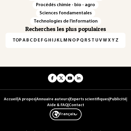
Procédés chimie - bio - agro
Sciences fondamentales
Technologies de l'information
Recherches les plus populaires
TOP
·
A
·
B
·
C
·
D
·
E
·
F
·
G
·
H
·
I
·
J
·
K
·
L
·
M
·
N
·
O
·
P
·
Q
·
R
·
S
·
T
·
U
·
V
·
W
·
X
·
Y
·
Z
Accueil
|
A propos
|
Annuaire auteurs
|
Experts scientifiques
|
Publicité
|
Aide & FAQ
|
Contact
Français