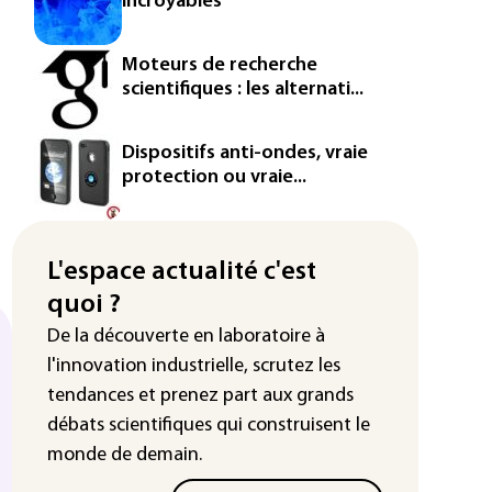
incroyables
Puces et solaire: les Etats-Unis
taxent un matériau clé dominé par
Moteurs de recherche
la Chine
scientifiques : les alternati...
Les Etats-Unis veulent contrôler la
production d'un composant des
Dispositifs anti-ondes, vraie
semiconducteurs et panneaux
protection ou vraie...
solaires
Washington étend le contrôle des
L'espace actualité c'est
réseaux sociaux des étrangers
demandeurs de visas
quoi ?
De la découverte en laboratoire à
Rugby: le Stade français victime
d'une cyberattaque
l'innovation industrielle, scrutez les
tendances
et prenez part aux
grands
Enquête ouverte après la fuite des
débats scientifiques
qui construisent le
données de 300.000 clients
d'Intermarché
monde de demain.