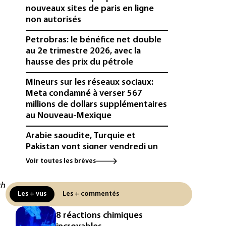
nouveaux sites de paris en ligne
non autorisés
Petrobras: le bénéfice net double
au 2e trimestre 2026, avec la
hausse des prix du pétrole
Mineurs sur les réseaux sociaux:
Meta condamné à verser 567
millions de dollars supplémentaires
au Nouveau-Mexique
Arabie saoudite, Turquie et
Pakistan vont signer vendredi un
accord de défense (source proche
Voir toutes les brèves
de l'armée)
th
Réseaux sociaux: une large
Les + vus
Les + commentés
majorité d'ados britanniques
compte contourner le couvre-feu
8 réactions chimiques
(sondage)