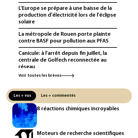
L'Europe se prépare à une baisse de la
production d'électricité lors de l'éclipse
solaire
La métropole de Rouen porte plainte
contre BASF pour pollution aux PFAS
Canicule: à l'arrêt depuis fin juillet, la
centrale de Golfech reconnectée au
réseau
Voir toutes les brèves
Véhicules de livraison autonomes: la
France ouvre la voie à leur
homologation
Les + vus
Les + commentés
Iris³: Eutelsat investira 3,4 milliards
8 réactions chimiques incroyables
d'euros dans la future constellation
européenne
Le magazine VSD racheté par
Moteurs de recherche scientifiques
l'entrepreneur Vianney d'Alançon