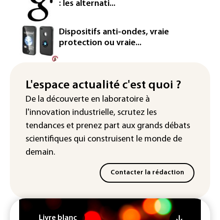
: les alternati...
La production française de maïs
attendue au plus bas depuis 1980
Dispositifs anti-ondes, vraie
protection ou vraie...
"Retour en force" progressif de la
chaleur dans les prochains jours en
France
L'espace actualité c'est quoi ?
L'Arabie saoudite, le Pakistan et la
De la découverte en laboratoire à
Turquie ont signé un accord de défense
l'innovation industrielle, scrutez les
tendances
et prenez part aux
grands débats
scientifiques
qui construisent le monde de
demain.
Contacter la rédaction
Livre blanc