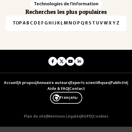
Technologies de l'information
Recherches les plus populaires
TOP
·
A
·
B
·
C
·
D
·
E
·
F
·
G
·
H
·
I
·
J
·
K
·
L
·
M
·
N
·
O
·
P
·
Q
·
R
·
S
·
T
·
U
·
V
·
W
·
X
·
Y
·
Z
Accueil
|
A propos
|
Annuaire auteurs
|
Experts scientifiques
|
Publicité
|
Aide & FAQ
|
Contact
Français
Plan du site
|
Mentions Légales
|
RGPD
|
Cookies