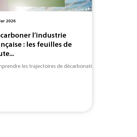
Mar 2026
carboner l’industrie
ançaise : les feuilles de
te...
prendre les trajectoires de décarbonation de neuf filières cl