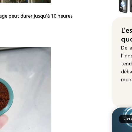
la 
hom
zage peut durer jusqu’à 10 heures
Iris
d'e
L'e
con
quo
Le 
De l
l'e
l'inn
tend
déba
mond
Livr