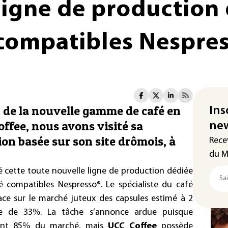
ligne de production 
compatibles Nespre
 de la nouvelle gamme de café en
Ins
ffee, nous avons visité sa
new
on basée sur son site drômois, à
Rece
du M
té cette toute nouvelle ligne de production dédiée
é compatibles Nespresso®. Le spécialiste du café
lace sur le marché juteux des capsules estimé à 2
lle de 33%. La tâche s’annonce ardue puisque
étient 85% du marché, mais
UCC Coffee
possède