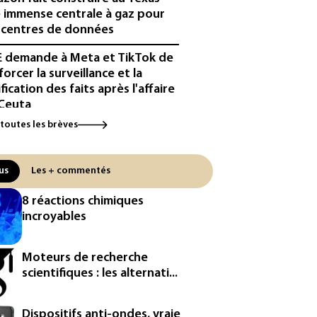
 immense centrale à gaz pour
 centres de données
E demande à Meta et TikTok de
forcer la surveillance et la
ification des faits après l'affaire
Ceuta
 toutes les brèves
urope se prépare à une baisse
la production d'électricité lors
'éclipse solaire
us
Les + commentés
métropole de Rouen porte
8 réactions chimiques
inte contre BASF pour pollution
incroyables
 PFAS
cule: à l'arrêt depuis fin juillet,
Moteurs de recherche
centrale de Golfech reconnectée
scientifiques : les alternati...
réseau
icules de livraison autonomes:
Dispositifs anti-ondes, vraie