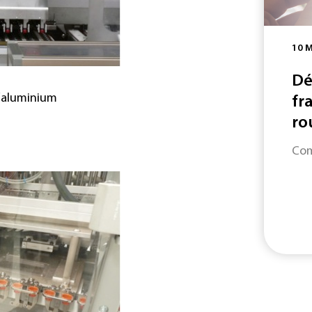
10 
Dé
d’aluminium
fr
rou
Com