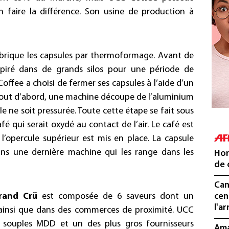
n faire la différence. Son usine de production à
abrique les capsules par thermoformage. Avant de
aspiré dans de grands silos pour une période de
ffee a choisi de fermer ses capsules à l’aide d’un
Tout d’abord, une machine découpe de l’aluminium
e ne soit pressurée. Toute cette étape se fait sous
fé qui serait oxydé au contact de l’air. Le café est
 l’opercule supérieur est mis en place. La capsule
ans une dernière machine qui les range dans les
Hon
de 
Can
and Crü
est composée de 6 saveurs dont un
cen
l'ar
e ainsi que dans des commerces de proximité. UCC
s souples MDD et un des plus gros fournisseurs
Ama