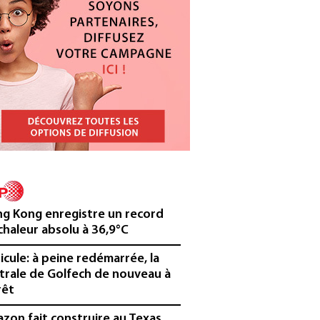
g Kong enregistre un record
chaleur absolu à 36,9°C
icule: à peine redémarrée, la
trale de Golfech de nouveau à
rêt
zon fait construire au Texas