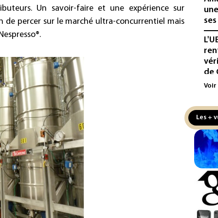
buteurs. Un savoir-faire et une expérience sur
une
ses
fin de percer sur le marché ultra-concurrentiel mais
 Nespresso®.
L'U
ren
vér
de 
Voir
L'E
de 
de l
Les + v
La 
pla
aux
Cani
la 
au 
Véh