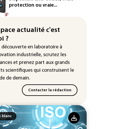
France ouvre la voie à leur
protection ou vraie...
ologation
³: Eutelsat investira 3,4 milliards
uros dans la future
space actualité c'est
stellation européenne
i ?
magazine VSD racheté par
a découverte en laboratoire à
ntrepreneur Vianney d'Alançon
ovation industrielle, scrutez les
ances
et prenez part aux
grands
ts scientifiques
qui construisent le
e de demain.
Contacter la rédaction
e blanc