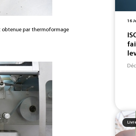
16 J
est obtenue par thermoformage
IS
fa
le
Déc
Livr