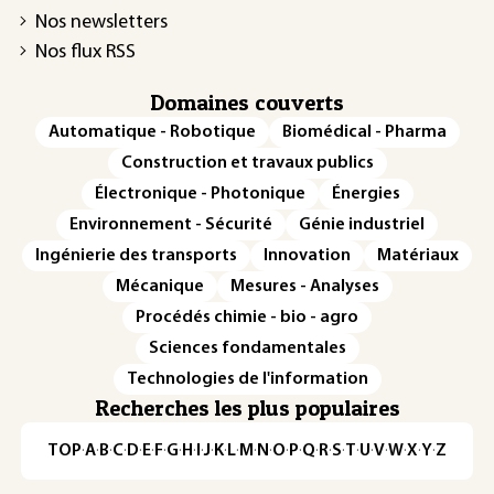
Nos newsletters
Nos flux RSS
Domaines couverts
Automatique - Robotique
Biomédical - Pharma
Construction et travaux publics
Électronique - Photonique
Énergies
Environnement - Sécurité
Génie industriel
Ingénierie des transports
Innovation
Matériaux
Mécanique
Mesures - Analyses
Procédés chimie - bio - agro
Sciences fondamentales
Technologies de l'information
Recherches les plus populaires
TOP
·
A
·
B
·
C
·
D
·
E
·
F
·
G
·
H
·
I
·
J
·
K
·
L
·
M
·
N
·
O
·
P
·
Q
·
R
·
S
·
T
·
U
·
V
·
W
·
X
·
Y
·
Z