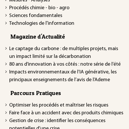
Mesures - Analyses
Procédés chimie - bio - agro
Sciences fondamentales
Technologies de l'information
Magazine d'Actualité
Le captage du carbone : de multiples projets, mais
un impact limité sur la décarbonation
80 ans d’innovation à vos côtés : notre série de l’été
Impacts environnementaux de l’IA générative, les
principaux enseignements de l’avis de l’Ademe
Parcours Pratiques
Optimiser les procédés et maîtriser les risques
Faire face à un accident avec des produits chimiques
Gestion de crise : identifier les conséquences
potentielles d’une crise