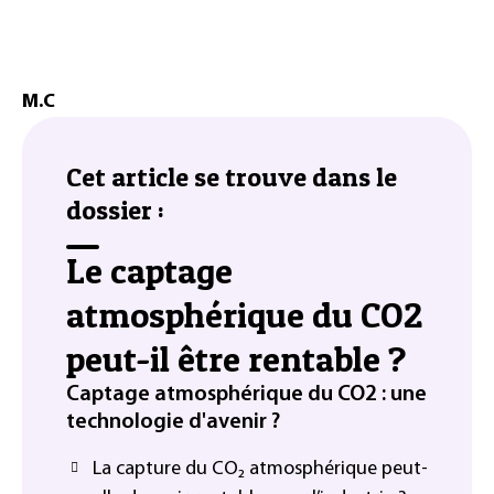
M.C
Cet article se trouve dans le
dossier :
Le captage
atmosphérique du CO2
peut-il être rentable ?
Captage atmosphérique du CO2 : une
technologie d'avenir ?
La capture du CO₂ atmosphérique peut-