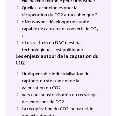
elle devenir rentable pour l’industrie ?
Quelles technologies pour la
récupération du CO2 atmosphérique ?
« Nous avons développé une unité
capable de capturer et convertir le CO₂
»
« Le vrai frein du DAC n'est pas
technologique, il est politique »
Les enjeux autour de la captation du
CO2
L’indispensable industrialisation du
captage, du stockage et de la
valorisation du CO2
Vers une industrialisation du recyclage
des émissions de CO2
La récupération du CO2 industriel, le