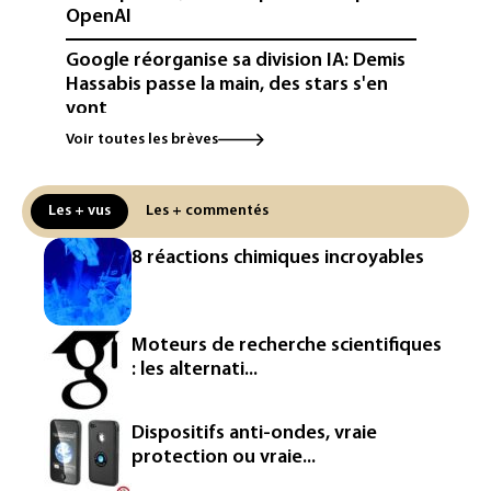
OpenAI
Google réorganise sa division IA: Demis
Hassabis passe la main, des stars s'en
vont
Voir toutes les brèves
Colombie: un bébé hippopotame
descendant de la colonie d'Escobar
meurt malgré les soins
Les + vus
Les + commentés
Éclipse: une baisse temporaire de la
8 réactions chimiques incroyables
production d'électricité solaire
attendue en Europe
L'Autriche bat son record absolu de
Moteurs de recherche scientifiques
chaleur pour le deuxième jour d'affilée
: les alternati...
Inde : Meta sommé de s'excuser après
le retrait d'une vidéo de Modi
Dispositifs anti-ondes, vraie
protection ou vraie...
La défense, voie de diversification pour