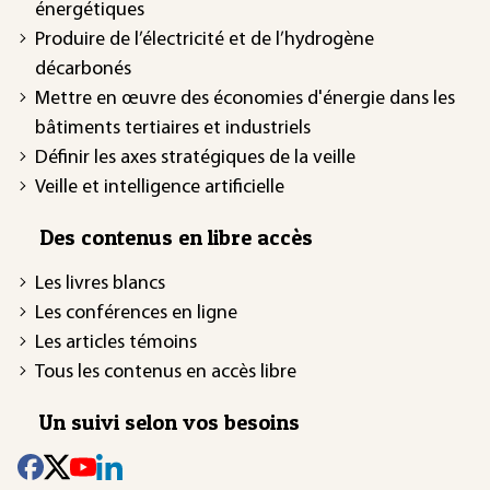
énergétiques
Produire de l’électricité et de l’hydrogène
décarbonés
Mettre en œuvre des économies d'énergie dans les
bâtiments tertiaires et industriels
Définir les axes stratégiques de la veille
Veille et intelligence artificielle
Des contenus en libre accès
Les livres blancs
Les conférences en ligne
Les articles témoins
Tous les contenus en accès libre
Un suivi selon vos besoins