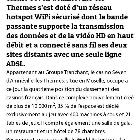
Thermes s’est doté d’un réseau
hotspot WiFi sécurisé dont la bande
passante supporte la transmission
des données et de la vidéo HD en haut
débit et a connecté sans fil ses deux
sites distants avec une seule ligne
ADSL.
Appartenant au Groupe Tranchant, le casino Seven
d’Amnéville-les-Thermes, situé en Moselle, occupe à
ce jour la quatrième position du classement des
casinos français. Dans ce complexe nouvellement créé
2
de plus de 10 000 m
, 35 % de l’espace est dédié
exclusivement au jeu avec 400 machines à sous et 21
tables de jeux. Il compte également une salle de gala,
un restaurant et un hôtel de 78 chambres.