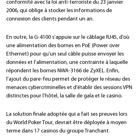
conformité avec la loi anti-terroriste du 23 janvier
2006, qui oblige à stocker les informations de
connexion des clients pendant un an.
En outre, la G-4100 s’appuie sur le câblage RJ45, d’où
une alimentation des bornes en PoE (Power over
Ethernet) pour qu’un seul câble puisse envoyer les
données et l’alimentation, une contrainte à laquelle
répondent les bornes NWA-3166 de ZyXEL. Enfin,
l’ajout du pare-feu permet de protéger le réseau des
menaces cybercriminelles et d’établir des sessions VPN
distinctes pour l’hôtel, la salle de gala et le casino.
La solution finale adoptée qui a fait ses preuves lors
du World Poker Tour, devrait être déployée à moyen
terme dans 17 casinos du groupe Tranchant.