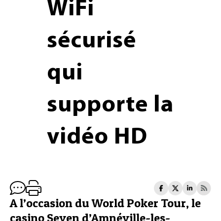
WiFi
sécurisé
qui
supporte la
vidéo HD
A l’occasion du World Poker Tour, le
casino Seven d’Amnéville-les-