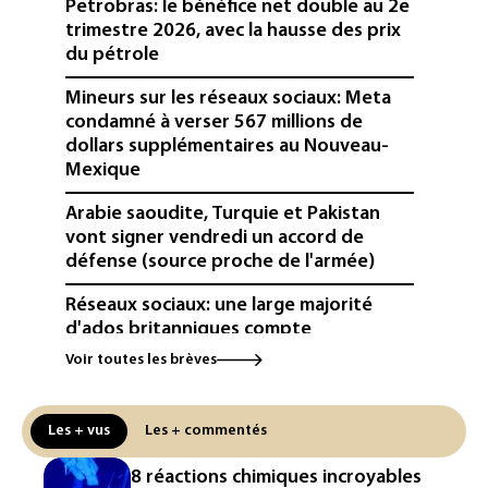
Petrobras: le bénéfice net double au 2e
trimestre 2026, avec la hausse des prix
du pétrole
Mineurs sur les réseaux sociaux: Meta
condamné à verser 567 millions de
dollars supplémentaires au Nouveau-
Mexique
Arabie saoudite, Turquie et Pakistan
vont signer vendredi un accord de
défense (source proche de l'armée)
Réseaux sociaux: une large majorité
d'ados britanniques compte
contourner le couvre-feu (sondage)
Voir toutes les brèves
Puces et solaire: les Etats-Unis taxent
un matériau clé dominé par la Chine
Les + vus
Les + commentés
Les Etats-Unis veulent contrôler la
8 réactions chimiques incroyables