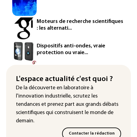
production d'un composant des
semiconducteurs et panneaux solaires
Washington étend le contrôle des
Moteurs de recherche scientifiques
réseaux sociaux des étrangers
: les alternati...
demandeurs de visas
Rugby: le Stade français victime d'une
Dispositifs anti-ondes, vraie
cyberattaque
protection ou vraie...
Enquête ouverte après la fuite des
données de 300.000 clients
d'Intermarché
L'espace actualité c'est quoi ?
De la découverte en laboratoire à
La Slovaquie enregistre un record
l'innovation industrielle, scrutez les
absolu de 42,2°C (services
météorologiques)
tendances
et prenez part aux
grands débats
scientifiques
qui construisent le monde de
demain.
Contacter la rédaction