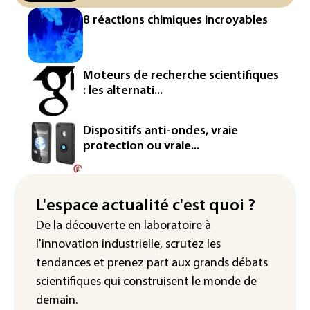
l'entrepreneur Vianney d'Alançon
8 réactions chimiques incroyables
La production française de maïs
attendue au plus bas depuis 1980
Moteurs de recherche scientifiques
"Retour en force" progressif de la
: les alternati...
chaleur dans les prochains jours en
France
Dispositifs anti-ondes, vraie
L'Arabie saoudite, le Pakistan et la
protection ou vraie...
Turquie ont signé un accord de défense
Le Sri Lanka bloque près de 100
nouveaux sites de paris en ligne non
L'espace actualité c'est quoi ?
autorisés
De la découverte en laboratoire à
l'innovation industrielle, scrutez les
tendances
et prenez part aux
grands débats
scientifiques
qui construisent le monde de
demain.