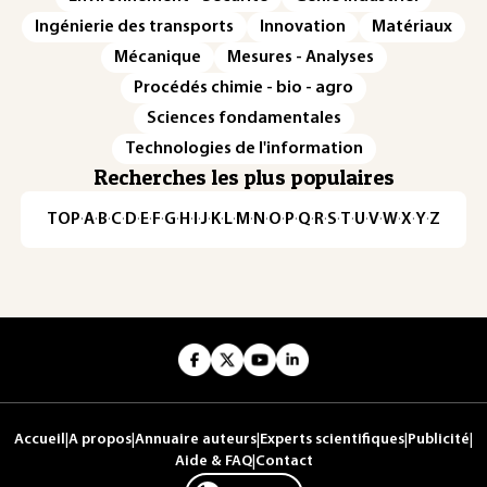
Ingénierie des transports
Innovation
Matériaux
Mécanique
Mesures - Analyses
Procédés chimie - bio - agro
Sciences fondamentales
Technologies de l'information
Recherches les plus populaires
TOP
·
A
·
B
·
C
·
D
·
E
·
F
·
G
·
H
·
I
·
J
·
K
·
L
·
M
·
N
·
O
·
P
·
Q
·
R
·
S
·
T
·
U
·
V
·
W
·
X
·
Y
·
Z
Accueil
|
A propos
|
Annuaire auteurs
|
Experts scientifiques
|
Publicité
|
Aide & FAQ
|
Contact