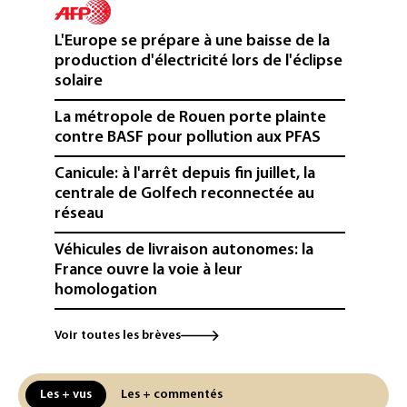
L'Europe se prépare à une baisse de la
production d'électricité lors de l'éclipse
solaire
La métropole de Rouen porte plainte
contre BASF pour pollution aux PFAS
Canicule: à l'arrêt depuis fin juillet, la
centrale de Golfech reconnectée au
réseau
Véhicules de livraison autonomes: la
France ouvre la voie à leur
homologation
Iris³: Eutelsat investira 3,4 milliards
Voir toutes les brèves
d'euros dans la future constellation
européenne
Les + vus
Les + commentés
Le magazine VSD racheté par