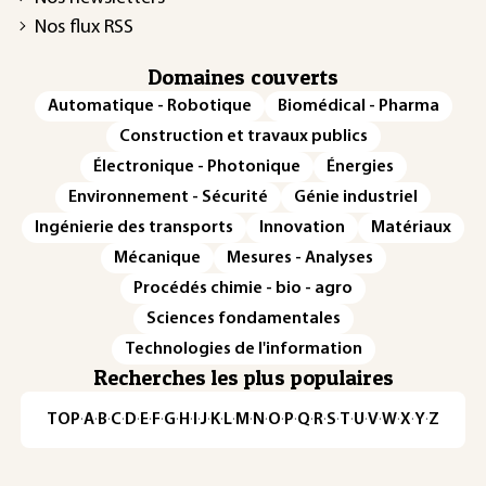
Nos flux RSS
Domaines couverts
Automatique - Robotique
Biomédical - Pharma
Construction et travaux publics
Électronique - Photonique
Énergies
Environnement - Sécurité
Génie industriel
Ingénierie des transports
Innovation
Matériaux
Mécanique
Mesures - Analyses
Procédés chimie - bio - agro
Sciences fondamentales
Technologies de l'information
Recherches les plus populaires
TOP
·
A
·
B
·
C
·
D
·
E
·
F
·
G
·
H
·
I
·
J
·
K
·
L
·
M
·
N
·
O
·
P
·
Q
·
R
·
S
·
T
·
U
·
V
·
W
·
X
·
Y
·
Z