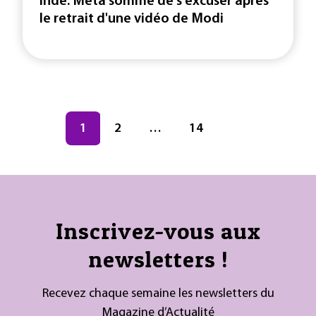
Inde: Meta sommé de s'excuser après
le retrait d'une vidéo de Modi
Navigation des articles
Page
1
Page
2
…
Page
14
Inscrivez-vous aux
newsletters !
Recevez chaque semaine les newsletters du
Magazine d’Actualité