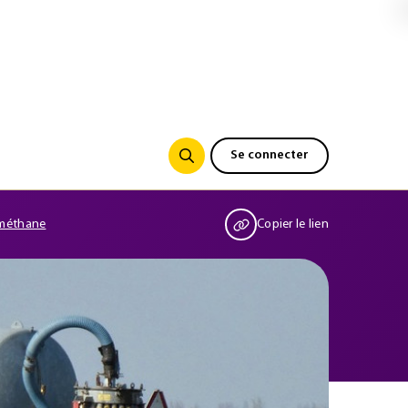
Se connecter
iométhane
Copier le lien