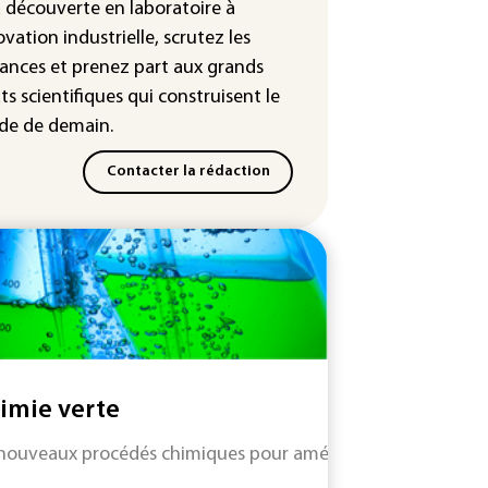
leur dans les prochains jours en
a découverte en laboratoire à
nce
ovation industrielle, scrutez les
ances
et prenez part aux
grands
ts scientifiques
qui construisent le
e de demain.
Contacter la rédaction
imie verte
nouveaux procédés chimiques pour améliorer les rendement