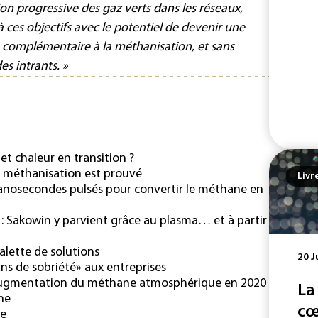
tion progressive des gaz verts dans les réseaux,
 ces objectifs avec le potentiel de devenir une
complémentaire à la méthanisation, et sans
s intrants. »
 et chaleur en transition ?
 méthanisation est prouvé
Livr
nanosecondes pulsés pour convertir le méthane en
: Sakowin y parvient grâce au plasma… et à partir
lette de solutions
20 J
ns de sobriété» aux entreprises
l’augmentation du méthane atmosphérique en 2020
La
ne
cœ
ne