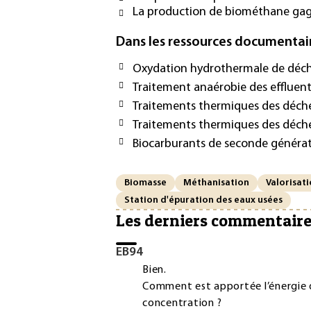
La production de biométhane gagn
Dans les ressources documentai
Oxydation hydrothermale de déch
Traitement anaérobie des effluents
Traitements thermiques des déche
Traitements thermiques des déch
Biocarburants de seconde générati
Biomasse
Méthanisation
Valorisat
Station d'épuration des eaux usées
Les derniers commentair
EB94
Bien.
Comment est apportée l’énergie d
concentration ?