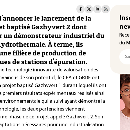
'annoncer le lancement de la
Ins
et baptisé Gazhyvert 2 dont
new
per un démonstrateur industriel du
Rece
hydrothermale. À terme, ils
du M
une filière de production de
ues de stations d'épuration.
ne technologie innovante de valorisation des
nvaincus de son potentiel, le CEA et GRDF ont
projet baptisé Gazhyvert 1 durant lequel ils ont
es premiers résultats expérimentaux réalisés ainsi
environnementale qui a suivi ayant démontré la
chnologie, les deux partenaires viennent
ème phase de ce projet appelé Gazhyvert 2. Son
adaptations nécessaires pour une industrialisation