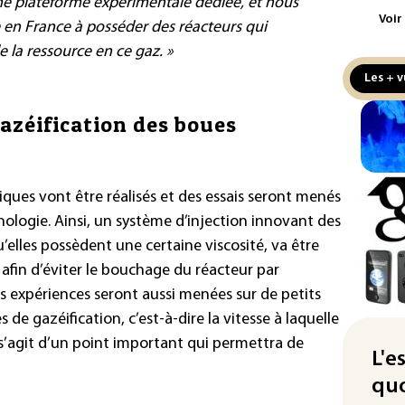
ne plateforme expérimentale dédiée, et nous
aux
Voir
en France à posséder des réacteurs qui
Cani
 la ressource en ce gaz. »
la 
Les + v
au 
gazéification des boues
Véh
la 
hom
ues vont être réalisés et des essais seront menés
Iris
nologie. Ainsi, un système d’injection innovant des
d'e
con
u’elles possèdent une certaine viscosité, va être
afin d’éviter le bouchage du réacteur par
Le 
Des expériences seront aussi menées sur de petits
l'e
es de gazéification, c’est-à-dire la vitesse à laquelle
La 
l s’agit d’un point important qui permettra de
att
L'e
quo
"Re