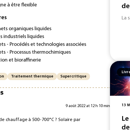
e à être flexible
de
res
La 
ets organiques liquides
 industriels liquides
ts - Procédés et technologies associées
ets - Processus thermochimiques
on et bioraffinerie
Livr
ion
Traitement thermique
Supercritique
es
13 M
9 août 2022 at 12 h 10 min
Le
e chauffage à 500-700°C ? Solaire par
de