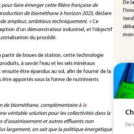
cha
De l
pour faire émerger cette filière française de
Fra
l'inn
 production de biométhane à horizon 2025
, déclare
tend
ande ampleur, ambitieux techniquement. »
Ce
déba
eption d’un démonstrateur industriel, et l’objectif
mond
ustrialisation du procédé.
partir de boues de station, cette technologie
oduits, à savoir l’eau et les sels minéraux
t ensuite être épandus au sol, afin de fournir de la
rs être apportés sous la forme de nutriments
ion de biométhane, complémentaire à
la
Ch
ne véritable solution pour les collectivités dans la
es d’assainissement et autres effluents non
De 
lus largement, on sait que la politique énergétique