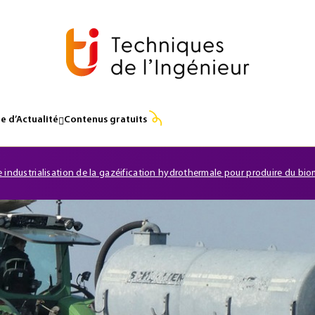
e d’Actualité
Contenus gratuits
e industrialisation de la gazéification hydrothermale pour produire du b