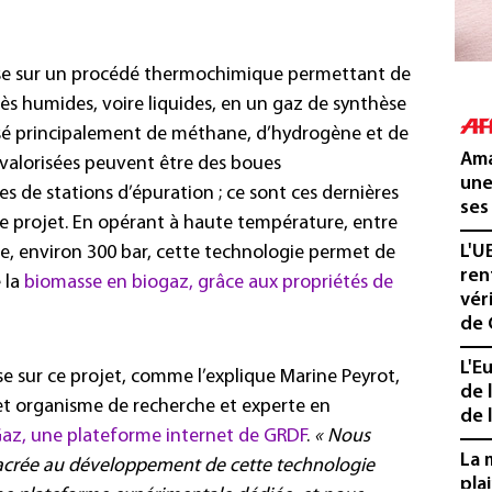
ose sur un procédé thermochimique permettant de
ès humides, voire liquides, en un gaz de synthèse
é principalement de méthane, d’hydrogène et de
Ama
e valorisées peuvent être des boues
une
ues de stations d’épuration ; ce sont ces dernières
ses
 ce projet. En opérant à haute température, entre
L'U
ée, environ 300 bar, cette technologie permet de
ren
 la
biomasse en biogaz, grâce aux propriétés de
vér
de 
L'E
e sur ce projet, comme l’explique Marine Peyrot,
de 
et organisme de recherche et experte en
de l
az, une plateforme internet de GRDF
.
« Nous
La 
acrée au développement de cette technologie
pla