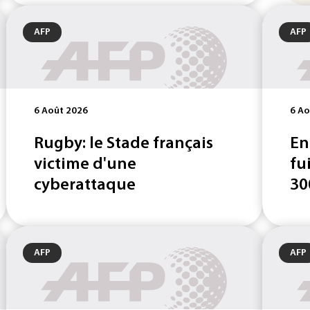
AFP
AFP
6 Août 2026
6 Ao
Rugby: le Stade français
En
victime d'une
fu
cyberattaque
30
AFP
AFP