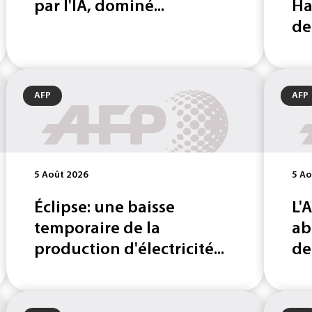
par l'IA, dominé...
Ha
des
AFP
AFP
5 Août 2026
5 Ao
Éclipse: une baisse
L'
temporaire de la
ab
production d'électricité...
de