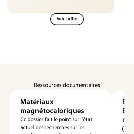
Voir l'offre
Ressources documentaires
Matériaux
Ext
magnétocaloriques
Ext
mon
Ce dossier fait le point sur l'état
actuel des recherches sur les
(par