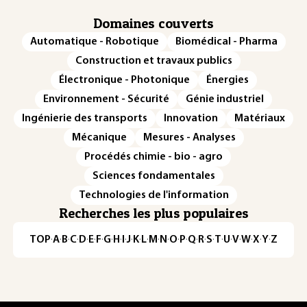
Domaines couverts
Automatique - Robotique
Biomédical - Pharma
Construction et travaux publics
Électronique - Photonique
Énergies
Environnement - Sécurité
Génie industriel
Ingénierie des transports
Innovation
Matériaux
Mécanique
Mesures - Analyses
Procédés chimie - bio - agro
Sciences fondamentales
Technologies de l'information
Recherches les plus populaires
TOP
·
A
·
B
·
C
·
D
·
E
·
F
·
G
·
H
·
I
·
J
·
K
·
L
·
M
·
N
·
O
·
P
·
Q
·
R
·
S
·
T
·
U
·
V
·
W
·
X
·
Y
·
Z