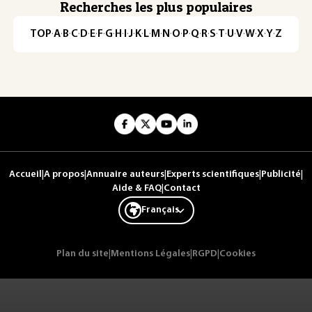
Recherches les plus populaires
TOP
·
A
·
B
·
C
·
D
·
E
·
F
·
G
·
H
·
I
·
J
·
K
·
L
·
M
·
N
·
O
·
P
·
Q
·
R
·
S
·
T
·
U
·
V
·
W
·
X
·
Y
·
Z
Accueil
|
A propos
|
Annuaire auteurs
|
Experts scientifiques
|
Publicité
|
Aide & FAQ
|
Contact
Français
Plan du site
|
Mentions Légales
|
RGPD
|
Cookies