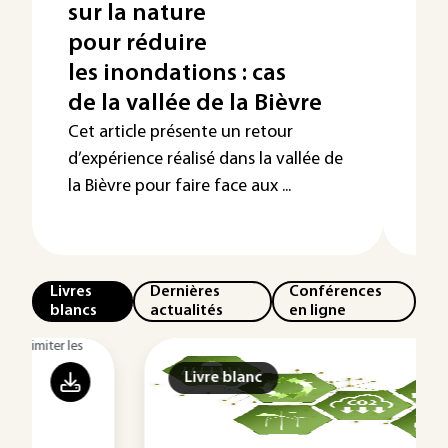
sur la nature
et
pour réduire
la
les inondations : cas
gr
de la vallée de la Bièvre
La q
pro
Cet article présente un retour
émis
d’expérience réalisé dans la vallée de
phé
la Bièvre pour faire face aux ...
Livres
Dernières
Conférences
blancs
actualités
en ligne
Livre blanc