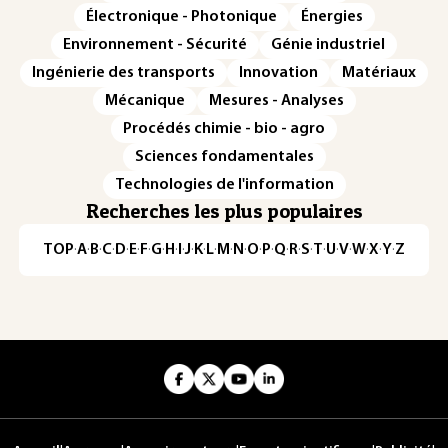
Électronique - Photonique
Énergies
Environnement - Sécurité
Génie industriel
Ingénierie des transports
Innovation
Matériaux
Mécanique
Mesures - Analyses
Procédés chimie - bio - agro
Sciences fondamentales
Technologies de l'information
Recherches les plus populaires
TOP
·
A
·
B
·
C
·
D
·
E
·
F
·
G
·
H
·
I
·
J
·
K
·
L
·
M
·
N
·
O
·
P
·
Q
·
R
·
S
·
T
·
U
·
V
·
W
·
X
·
Y
·
Z