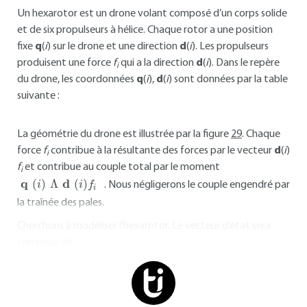
Un hexarotor est un drone volant composé d’un corps solide
et de six propulseurs à hélice. Chaque rotor a une position
fixe
q
(
i
) sur le drone et une direction
d
(
i
). Les propulseurs
produisent une force
f
qui a la direction
d
(
i
). Dans le repère
i
du drone, les coordonnées
q
(
i
),
d
(
i
) sont données par la table
suivante :
La géométrie du drone est illustrée par la figure
29
. Chaque
force
f
contribue à la résultante des forces par le vecteur
d
(
i
)
i
f
et contribue au couple total par le moment
i
q
(
i
)
Λ
d
(
i
)
f
. Nous négligerons le couple engendré par
la traînée des pales.
Cherchons à modéliser l’hexarotor. Le vecteur d’état sera
composé de...