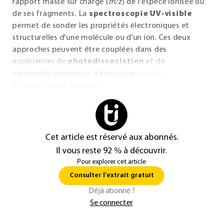
rapport masse sur charge (
m/z
) de l'espèce ionisée ou
de ses fragments. La
spectroscopie UV-visible
permet de sonder les propriétés électroniques et
structurelles d'une molécule ou d'un ion. Ces deux
approches peuvent être couplées dans des
expériences de
photodissociation
et de
photodétachement d'électron
sur des
biomolécules piégées
.
Cet article est réservé aux abonnés.
Il vous reste 92 % à découvrir.
Pour explorer cet article
Consulter l'extrait gratuit
Déjà abonné ?
Se connecter