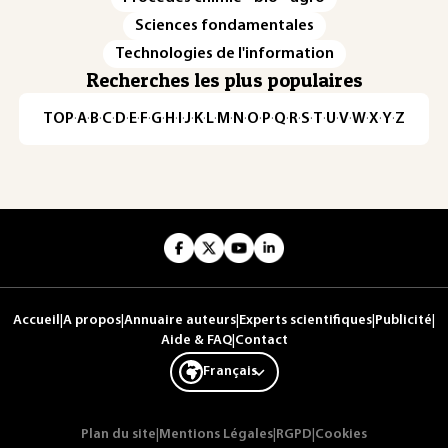
Sciences fondamentales
Technologies de l'information
Recherches les plus populaires
TOP
·
A
·
B
·
C
·
D
·
E
·
F
·
G
·
H
·
I
·
J
·
K
·
L
·
M
·
N
·
O
·
P
·
Q
·
R
·
S
·
T
·
U
·
V
·
W
·
X
·
Y
·
Z
Accueil
|
A propos
|
Annuaire auteurs
|
Experts scientifiques
|
Publicité
|
Aide & FAQ
|
Contact
Français
Plan du site
|
Mentions Légales
|
RGPD
|
Cookies