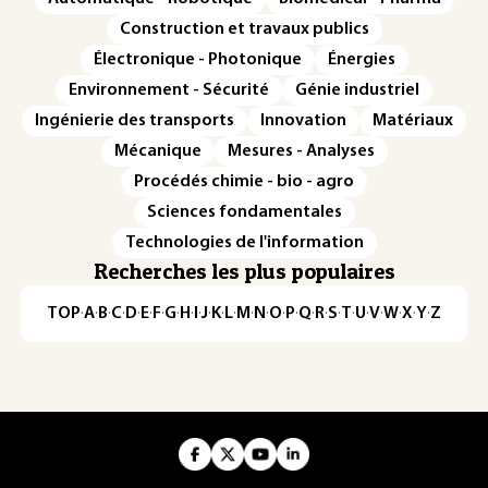
Construction et travaux publics
Électronique - Photonique
Énergies
Environnement - Sécurité
Génie industriel
Ingénierie des transports
Innovation
Matériaux
Mécanique
Mesures - Analyses
Procédés chimie - bio - agro
Sciences fondamentales
Technologies de l'information
Recherches les plus populaires
TOP
·
A
·
B
·
C
·
D
·
E
·
F
·
G
·
H
·
I
·
J
·
K
·
L
·
M
·
N
·
O
·
P
·
Q
·
R
·
S
·
T
·
U
·
V
·
W
·
X
·
Y
·
Z