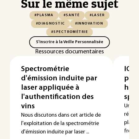
Sur le même sujet
#PLASMA
#SANTÉ
#LASER
#DIAGNOSTIC
#INNOVATION
#SPECTROMÉTRIE
S'inscrire à la Veille Personnalisée
Ressources documentaires
Spectrométrie
ICP-
d'émission induite par
plas
laser appliquée à
haut
l'authentification des
spec
vins
Un ICP
résult
Nous discutons dans cet article de
plasma
l'exploitation de la spectrométrie
fréque
d'émission induite par laser ...