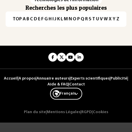
Recherches les plus populaires
TOP
·
A
·
B
·
C
·
D
·
E
·
F
·
G
·
H
·
I
·
J
·
K
·
L
·
M
·
N
·
O
·
P
·
Q
·
R
·
S
·
T
·
U
·
V
·
W
·
X
·
Y
·
Z
Accueil
|
A propos
|
Annuaire auteurs
|
Experts scientifiques
|
Publicité
|
Aide & FAQ
|
Contact
Français
Plan du site
|
Mentions Légales
|
RGPD
|
Cookies