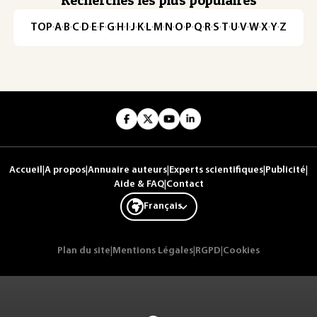
TOP
·
A
·
B
·
C
·
D
·
E
·
F
·
G
·
H
·
I
·
J
·
K
·
L
·
M
·
N
·
O
·
P
·
Q
·
R
·
S
·
T
·
U
·
V
·
W
·
X
·
Y
·
Z
Accueil
|
A propos
|
Annuaire auteurs
|
Experts scientifiques
|
Publicité
|
Aide & FAQ
|
Contact
Français
Plan du site
|
Mentions Légales
|
RGPD
|
Cookies