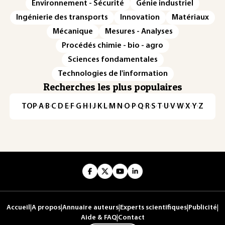
Environnement - Sécurité
Génie industriel
Ingénierie des transports
Innovation
Matériaux
Mécanique
Mesures - Analyses
Procédés chimie - bio - agro
Sciences fondamentales
Technologies de l'information
Recherches les plus populaires
TOP
·
A
·
B
·
C
·
D
·
E
·
F
·
G
·
H
·
I
·
J
·
K
·
L
·
M
·
N
·
O
·
P
·
Q
·
R
·
S
·
T
·
U
·
V
·
W
·
X
·
Y
·
Z
Accueil
|
A propos
|
Annuaire auteurs
|
Experts scientifiques
|
Publicité
|
Aide & FAQ
|
Contact