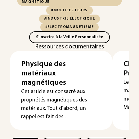
MAGNÉTIQUE
#MULTISECTEURS
#INDUSTRIE ÉLECTRIQUE
#ÉLECTROMAGNÉTISME
S'inscrire à la Veille Personnalisée
Ressources documentaires
Physique des
Circ
matériaux
Prin
magnétiques
Le fon
magnét
Cet article est consacré aux
modèle
propriétés magnétiques des
Maxwell
matériaux. Tout d’abord, un
rappel est fait des ...