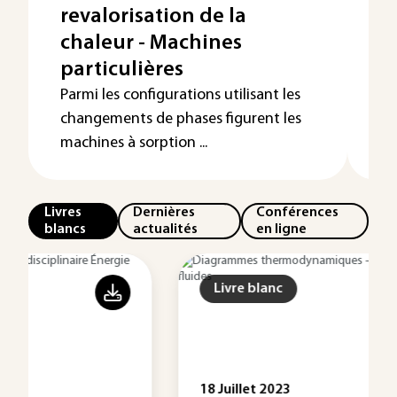
revalorisation de la
r
chaleur - Machines
f
particulières
n
Parmi les configurations utilisant les
changements de phases figurent les
machines à sorption ...
Livres
Dernières
Conférences
blancs
actualités
en ligne
Livre blanc
18 Juillet 2023