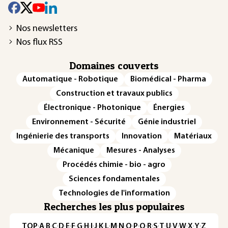
Nos newsletters
Nos flux RSS
Domaines couverts
Automatique - Robotique
Biomédical - Pharma
Construction et travaux publics
Électronique - Photonique
Énergies
Environnement - Sécurité
Génie industriel
Ingénierie des transports
Innovation
Matériaux
Mécanique
Mesures - Analyses
Procédés chimie - bio - agro
Sciences fondamentales
Technologies de l'information
Recherches les plus populaires
TOP
·
A
·
B
·
C
·
D
·
E
·
F
·
G
·
H
·
I
·
J
·
K
·
L
·
M
·
N
·
O
·
P
·
Q
·
R
·
S
·
T
·
U
·
V
·
W
·
X
·
Y
·
Z