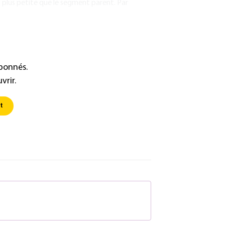
s plus petite que le segment parent. Par
abonnés.
vrir.
t
S