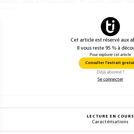
pparaître, à partir de l’étape précédente,
N
= 2 parties, chacune 3 foi
finition,...
Cet article est réservé aux 
Il vous reste 95 % à décou
Pour explorer cet article
Consulter l'extrait gratui
Déjà abonné ?
Se connecter
LECTURE EN COUR
Caractérisations