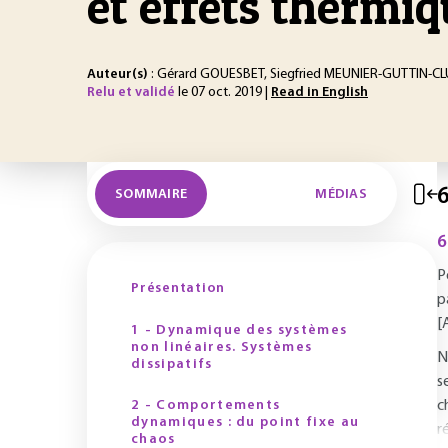
et effets thermi
Auteur(s)
: Gérard GOUESBET, Siegfried MEUNIER-GUTTIN-C
Relu et validé
le 07 oct. 2019 |
Read in English
6
SOMMAIRE
MÉDIAS
6
P
Présentation
p
[
1 - Dynamique des systèmes
non linéaires. Systèmes
N
dissipatifs
s
2 - Comportements
c
dynamiques : du point fixe au
r
chaos