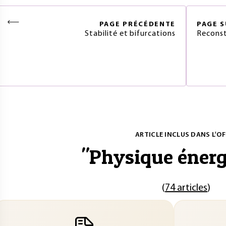
PAGE
PRÉCÉDENTE
PAGE
S
Stabilité et bifurcations
Reconst
ARTICLE INCLUS DANS L'OF
"
Physique énerg
(
74 articles
)