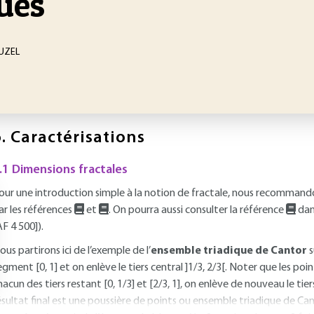
ques
LUZEL
.
Caractérisations
.1 Dimensions fractales
our une introduction simple à la notion de fractale, nous recommand
ar les références
et
. On pourra aussi consulter la référence
dans
AF 4 500]).
ous partirons ici de l’exemple de l’
ensemble triadique de Cantor
s
egment [0, 1] et on enlève le tiers central ]1/3, 2/3[. Noter que les po
hacun des tiers restant [0, 1/3] et [2/3, 1], on enlève de nouveau le tiers
ésultat final est une poussière de points ou ensemble triadique de Ca