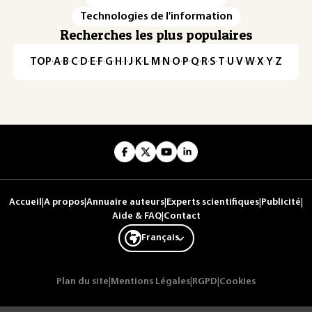
Technologies de l'information
Recherches les plus populaires
TOP
·
A
·
B
·
C
·
D
·
E
·
F
·
G
·
H
·
I
·
J
·
K
·
L
·
M
·
N
·
O
·
P
·
Q
·
R
·
S
·
T
·
U
·
V
·
W
·
X
·
Y
·
Z
Accueil
|
A propos
|
Annuaire auteurs
|
Experts scientifiques
|
Publicité
|
Aide & FAQ
|
Contact
Français
Plan du site
|
Mentions Légales
|
RGPD
|
Cookies