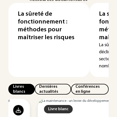
La sûreté de
La sûr
fonctionnement :
fonct
méthodes pour
métho
maîtriser les risques
maîtri
La sûret
déclinée
secteurs
nombre de
Livres
Dernières
Conférences
blancs
actualités
en ligne
Livre blanc