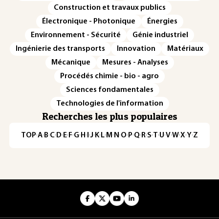
Construction et travaux publics
Électronique - Photonique
Énergies
Environnement - Sécurité
Génie industriel
Ingénierie des transports
Innovation
Matériaux
Mécanique
Mesures - Analyses
Procédés chimie - bio - agro
Sciences fondamentales
Technologies de l'information
Recherches les plus populaires
TOP
·
A
·
B
·
C
·
D
·
E
·
F
·
G
·
H
·
I
·
J
·
K
·
L
·
M
·
N
·
O
·
P
·
Q
·
R
·
S
·
T
·
U
·
V
·
W
·
X
·
Y
·
Z