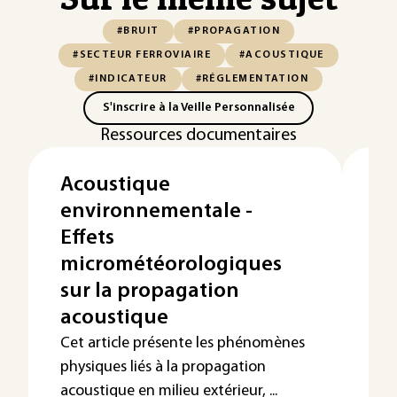
#BRUIT
#PROPAGATION
#SECTEUR FERROVIAIRE
#ACOUSTIQUE
#INDICATEUR
#RÉGLEMENTATION
S'inscrire à la Veille Personnalisée
Ressources documentaires
Acoustique
Ré
environnementale -
ac
Effets
bâ
micrométéorologiques
La 
bât
sur la propagation
bât
acoustique
Cet article présente les phénomènes
physiques liés à la propagation
acoustique en milieu extérieur, ...