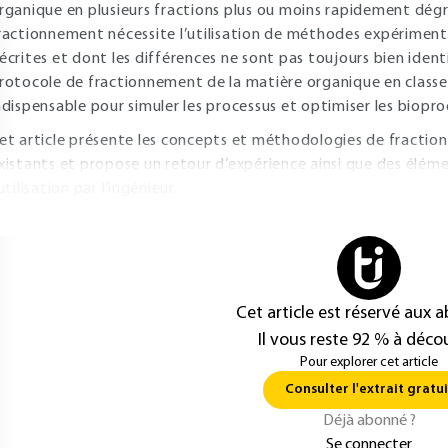
rganique en plusieurs fractions plus ou moins rapidement dégr
ractionnement nécessite l’utilisation de méthodes expérimenta
écrites et dont les différences ne sont pas toujours bien ident
rotocole de fractionnement de la matière organique en classe
ndispensable pour simuler les processus et optimiser les biopr
et article présente les concepts et méthodologies de fractio
xistants et propose un retour d’expérience ainsi que des élé
’utilisation par l’ingénieur.
Cet article est réservé aux 
Il vous reste 92 % à décou
Pour explorer cet article
Consulter l'extrait gratui
Déjà abonné ?
Se connecter