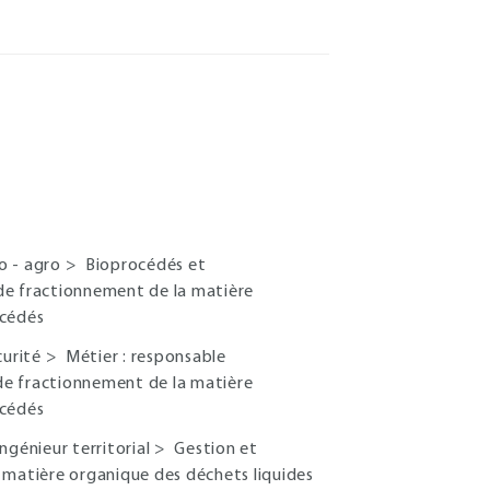
io - agro
>
Bioprocédés et
de fractionnement de la matière
océdés
curité
>
Métier : responsable
de fractionnement de la matière
océdés
ingénieur territorial
>
Gestion et
 matière organique des déchets liquides