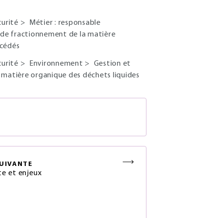
curité
>
Métier : responsable
 de fractionnement de la matière
océdés
curité
>
Environnement
>
Gestion et
 matière organique des déchets liquides
S
UIVANTE
e et enjeux