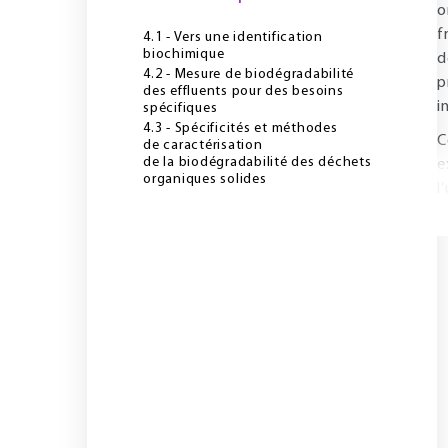
o
f
4.1 - Vers une identification
biochimique
d
4.2 - Mesure de biodégradabilité
p
des effluents pour des besoins
i
spécifiques
4.3 - Spécificités et méthodes
C
de caractérisation
de la biodégradabilité des déchets
e
organiques solides
l