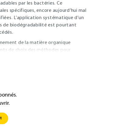
adables par les bactéries. Ce
les spécifiques, encore aujourd’hui mal
ifiées. L’application systématique d’un
s de biodégradabilité est pourtant
océdés.
nnement de la matière organique
ments de choix des méthodes pour
abonnés.
vrir.
t