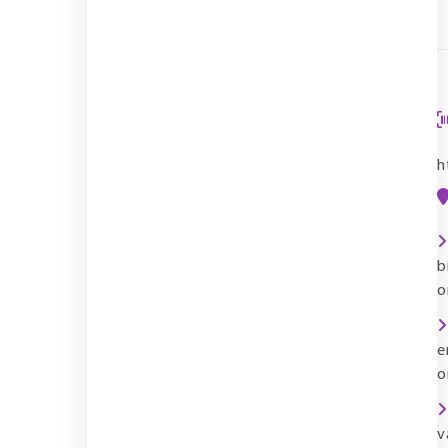
h
b
o
e
o
v