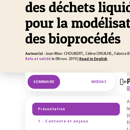
des déchets liqui
pour la modélisa
des bioprocédés
Auteur(s)
: Jean-Marc CHOUBERT,, Céline DRUILHE,, Fabrice B
Relu et validé
le 08 nov. 2019 |
Read in English
SOMMAIRE
MÉDIAS
A
l
Présentation
(
1 - Contexte et enjeux
f
L