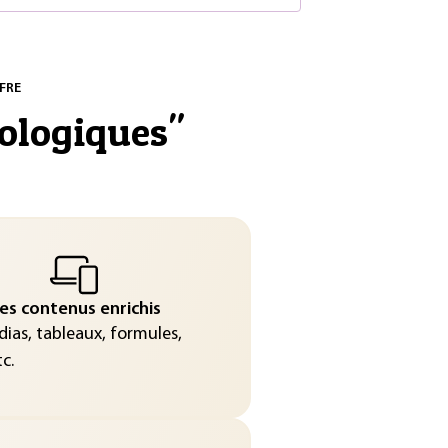
FRE
ologiques
"
es contenus enrichis
ias, tableaux, formules,
c.