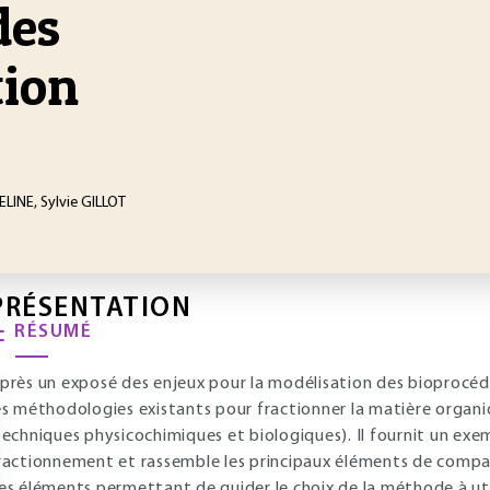
des
tion
ELINE, Sylvie GILLOT
PRÉSENTATION
RÉSUMÉ
près un exposé des enjeux pour la modélisation des bioprocédé
es méthodologies existants pour fractionner la matière organi
techniques physicochimiques et biologiques). Il fournit un exe
ractionnement et rassemble les principaux éléments de compa
es éléments permettant de guider le choix de la méthode à util