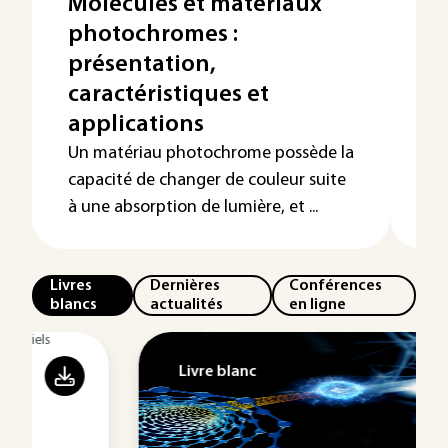
Molécules et matériaux
M
photochromes :
pr
présentation,
p
caractéristiques et
te
applications
As
es
Un matériau photochrome possède la
te
capacité de changer de couleur suite
éta
à une absorption de lumière, et ...
Livres
Dernières
Conférences
blancs
actualités
en ligne
Livre blanc