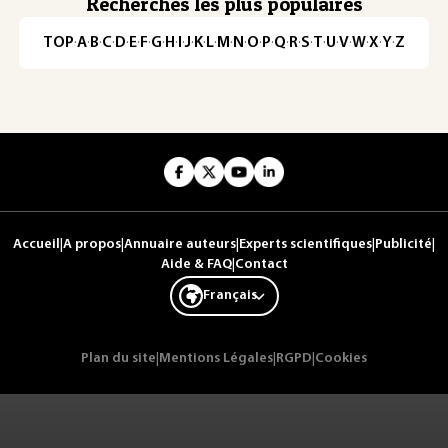
Recherches les plus populaires
TOP
·
A
·
B
·
C
·
D
·
E
·
F
·
G
·
H
·
I
·
J
·
K
·
L
·
M
·
N
·
O
·
P
·
Q
·
R
·
S
·
T
·
U
·
V
·
W
·
X
·
Y
·
Z
Accueil
|
A propos
|
Annuaire auteurs
|
Experts scientifiques
|
Publicité
|
Aide & FAQ
|
Contact
Français
Plan du site
|
Mentions Légales
|
RGPD
|
Cookies