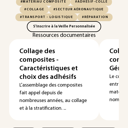
#MATÉRIAU COMPOSITE
#ADHÉSIF-COLLE
#COLLAGE
#SECTEUR AÉRONAUTIQUE
#TRANSPORT - LOGISTIQUE
#RÉPARATION
S'inscrire à la Veille Personnalisée
Ressources documentaires
Collage des
Colla
composites -
compo
Caractéristiques et
Génér
choix des adhésifs
Le colla
entre el
L'assemblage des composites
matéria
fait appel depuis de
nombreux
nombreuses années, au collage
et à la stratification. ...