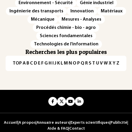
Environnement - Sécurité
Génie industriel
Ingénierie des transports
Innovation
Matériaux
Mécanique
Mesures - Analyses
Procédés chimie - bio - agro
Sciences fondamentales
Technologies de l'information
Recherches les plus populaires
TOP
·
A
·
B
·
C
·
D
·
E
·
F
·
G
·
H
·
I
·
J
·
K
·
L
·
M
·
N
·
O
·
P
·
Q
·
R
·
S
·
T
·
U
·
V
·
W
·
X
·
Y
·
Z
Accueil
|
A propos
|
Annuaire auteurs
|
Experts scientifiques
|
Publicité
|
Aide & FAQ
|
Contact