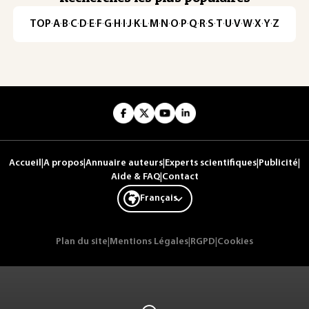
TOP
·
A
·
B
·
C
·
D
·
E
·
F
·
G
·
H
·
I
·
J
·
K
·
L
·
M
·
N
·
O
·
P
·
Q
·
R
·
S
·
T
·
U
·
V
·
W
·
X
·
Y
·
Z
Accueil
|
A propos
|
Annuaire auteurs
|
Experts scientifiques
|
Publicité
|
Aide & FAQ
|
Contact
Français
Plan du site
|
Mentions Légales
|
RGPD
|
Cookies