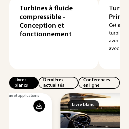
Turbines à fluide
Turbin
compressible -
Princi
Conception et
Cet artic
turbines
fonctionnement
avec des 
avec ...
Livres
Dernières
Conférences
blancs
actualités
en ligne
Livre blanc