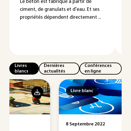
a
Le béton est fabriqué à partir de
ciment, de granulats et d'eau. Et ses
propriétés dépendent directement ...
Livres
Dernières
Conférences
blancs
actualités
en ligne
Livre blanc
8 Septembre 2022