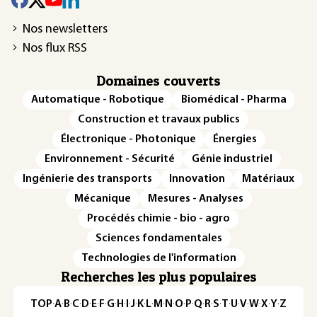
Nos newsletters
Nos flux RSS
Domaines couverts
Automatique - Robotique
Biomédical - Pharma
Construction et travaux publics
Électronique - Photonique
Énergies
Environnement - Sécurité
Génie industriel
Ingénierie des transports
Innovation
Matériaux
Mécanique
Mesures - Analyses
Procédés chimie - bio - agro
Sciences fondamentales
Technologies de l'information
Recherches les plus populaires
TOP
·
A
·
B
·
C
·
D
·
E
·
F
·
G
·
H
·
I
·
J
·
K
·
L
·
M
·
N
·
O
·
P
·
Q
·
R
·
S
·
T
·
U
·
V
·
W
·
X
·
Y
·
Z