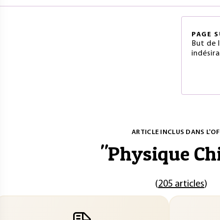
PAGE
S
But de 
indésir
ARTICLE INCLUS DANS L'OF
"
Physique Ch
(
205 articles
)