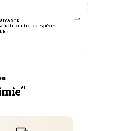
UIVANTE
la lutte contre les espèces
ables
FRE
imie
"