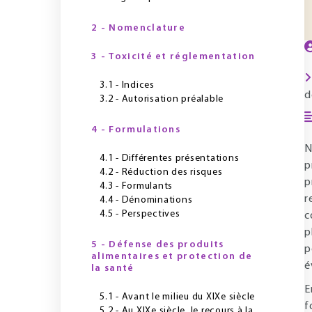
2 - Nomenclature
3 - Toxicité et réglementation
3.1 - Indices
d
3.2 - Autorisation préalable
4 - Formulations
N
4.1 - Différentes présentations
p
4.2 - Réduction des risques
p
4.3 - Formulants
r
4.4 - Dénominations
4.5 - Perspectives
c
p
5 - Défense des produits
p
alimentaires et protection de
é
la santé
E
5.1 - Avant le milieu du XIXe siècle
f
5.2 - Au XIXe siècle, le recours à la