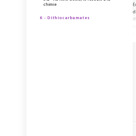
chimie
E
d
6 - Dithiocarbamates
d
t
p