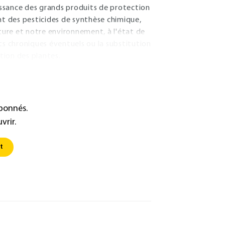
aissance des grands produits de protection
nt des pesticides de synthèse chimique,
iture et notre environnement, à l'état de
fets chroniques éventuels ou la substitution
tion des plantes.
abonnés.
vrir.
t