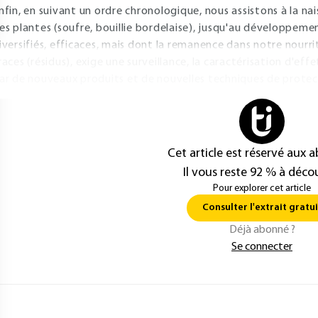
nfin, en suivant un ordre chronologique, nous assistons à la n
es plantes (soufre, bouillie bordelaise), jusqu'au développeme
iversifiés, efficaces, mais dont la remanence dans notre nourr
races (résidus), exige une surveillance, la caractérisation d'ef
ar de nouveaux produits et de nouvelles techniques de protec
Cet article est réservé aux 
Il vous reste 92 % à décou
Pour explorer cet article
Consulter l'extrait gratui
Déjà abonné ?
Se connecter