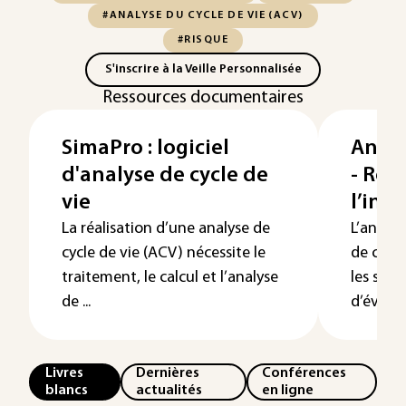
#ANALYSE DU CYCLE DE VIE (ACV)
#RISQUE
S'inscrire à la Veille Personnalisée
Ressources documentaires
SimaPro : logiciel
Analy
d'analyse de cycle de
- Réa
vie
l’inv
La réalisation d’une analyse de
L’analys
cycle de vie (ACV) nécessite le
de colle
traitement, le calcul et l’analyse
les sort
de ...
d’évaluer
Livres
Dernières
Conférences
blancs
actualités
en ligne