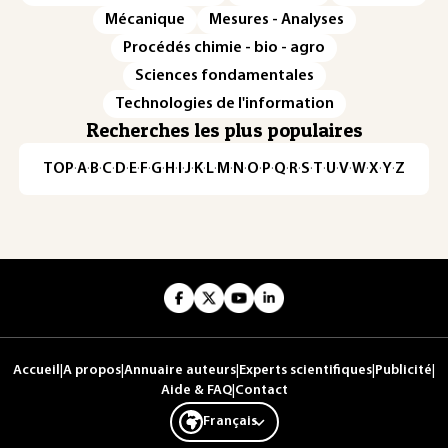
Mécanique
Mesures - Analyses
Procédés chimie - bio - agro
Sciences fondamentales
Technologies de l'information
Recherches les plus populaires
TOP
·
A
·
B
·
C
·
D
·
E
·
F
·
G
·
H
·
I
·
J
·
K
·
L
·
M
·
N
·
O
·
P
·
Q
·
R
·
S
·
T
·
U
·
V
·
W
·
X
·
Y
·
Z
Accueil
|
A propos
|
Annuaire auteurs
|
Experts scientifiques
|
Publicité
|
Aide & FAQ
|
Contact
Français