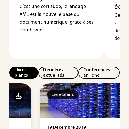
écos
C’est une certitude, le langage
XML est la nouvelle base du
Cet art
document numérique, grâce à ses
struct
nombreux ...
de la 
de les u
Livres
Dernières
Conférences
blancs
actualités
en ligne
Livre blanc
19 Décembre 2019