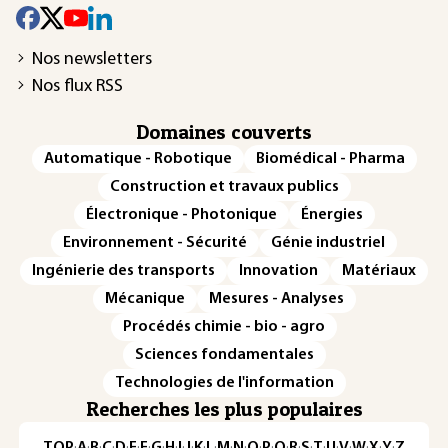
Nos newsletters
Nos flux RSS
Domaines couverts
Automatique - Robotique
Biomédical - Pharma
Construction et travaux publics
Électronique - Photonique
Énergies
Environnement - Sécurité
Génie industriel
Ingénierie des transports
Innovation
Matériaux
Mécanique
Mesures - Analyses
Procédés chimie - bio - agro
Sciences fondamentales
Technologies de l'information
Recherches les plus populaires
TOP
·
A
·
B
·
C
·
D
·
E
·
F
·
G
·
H
·
I
·
J
·
K
·
L
·
M
·
N
·
O
·
P
·
Q
·
R
·
S
·
T
·
U
·
V
·
W
·
X
·
Y
·
Z