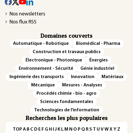
Nos newsletters
Nos flux RSS
Domaines couverts
Automatique - Robotique
Biomédical - Pharma
Construction et travaux publics
Électronique - Photonique
Énergies
Environnement - Sécurité
Génie industriel
Ingénierie des transports
Innovation
Matériaux
Mécanique
Mesures - Analyses
Procédés chimie - bio - agro
Sciences fondamentales
Technologies de l'information
Recherches les plus populaires
TOP
·
A
·
B
·
C
·
D
·
E
·
F
·
G
·
H
·
I
·
J
·
K
·
L
·
M
·
N
·
O
·
P
·
Q
·
R
·
S
·
T
·
U
·
V
·
W
·
X
·
Y
·
Z