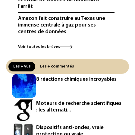
l'arrêt
Amazon fait construire au Texas une
immense centrale à gaz pour ses
centres de données
L'UE demande à Meta et TikTok de
Voir toutes les brèves
renforcer la surveillance et la
vérification des faits après l'affaire de
Ceuta
Les + vus
Les + commentés
L'Europe se prépare à une baisse de la
8 réactions chimiques incroyables
production d'électricité lors de l'éclipse
solaire
La métropole de Rouen porte plainte
Moteurs de recherche scientifiques
contre BASF pour pollution aux PFAS
: les alternati...
Canicule: à l'arrêt depuis fin juillet, la
centrale de Golfech reconnectée au
Dispositifs anti-ondes, vraie
réseau
protection ou vraie...