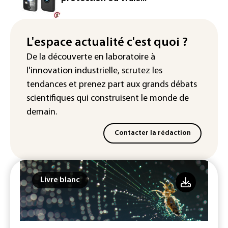
Véhicules de livraison autonomes: la
France ouvre la voie à leur
homologation
L'espace actualité c'est quoi ?
De la découverte en laboratoire à
Iris³: Eutelsat investira 3,4 milliards
l'innovation industrielle, scrutez les
d'euros dans la future constellation
européenne
tendances
et prenez part aux
grands débats
scientifiques
qui construisent le monde de
demain.
Contacter la rédaction
Livre blanc