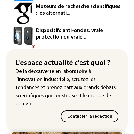
Washington étend le contrôle des
Moteurs de recherche scientifiques
réseaux sociaux des étrangers
: les alternati...
demandeurs de visas
Rugby: le Stade français victime d'une
Dispositifs anti-ondes, vraie
cyberattaque
protection ou vraie...
Enquête ouverte après la fuite des
données de 300.000 clients
d'Intermarché
L'espace actualité c'est quoi ?
De la découverte en laboratoire à
La Slovaquie enregistre un record
l'innovation industrielle, scrutez les
absolu de 42,2°C (services
météorologiques)
tendances
et prenez part aux
grands débats
scientifiques
qui construisent le monde de
demain.
Contacter la rédaction