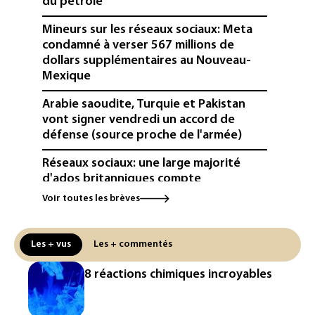
du pétrole
Mineurs sur les réseaux sociaux: Meta
condamné à verser 567 millions de
dollars supplémentaires au Nouveau-
Mexique
Arabie saoudite, Turquie et Pakistan
vont signer vendredi un accord de
défense (source proche de l'armée)
Réseaux sociaux: une large majorité
d'ados britanniques compte
contourner le couvre-feu (sondage)
Voir toutes les brèves
Puces et solaire: les Etats-Unis taxent
un matériau clé dominé par la Chine
Les + vus
Les + commentés
Les Etats-Unis veulent contrôler la
8 réactions chimiques incroyables
production d'un composant des
semiconducteurs et panneaux solaires