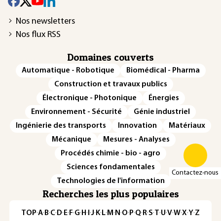
Nos newsletters
Nos flux RSS
Domaines couverts
Automatique - Robotique
Biomédical - Pharma
Construction et travaux publics
Électronique - Photonique
Énergies
Environnement - Sécurité
Génie industriel
Ingénierie des transports
Innovation
Matériaux
Mécanique
Mesures - Analyses
Procédés chimie - bio - agro
Sciences fondamentales
Contactez-nous
Technologies de l'information
Recherches les plus populaires
TOP
·
A
·
B
·
C
·
D
·
E
·
F
·
G
·
H
·
I
·
J
·
K
·
L
·
M
·
N
·
O
·
P
·
Q
·
R
·
S
·
T
·
U
·
V
·
W
·
X
·
Y
·
Z