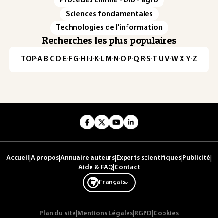
Procédés chimie - bio - agro
Sciences fondamentales
Technologies de l'information
Recherches les plus populaires
TOP
·
A
·
B
·
C
·
D
·
E
·
F
·
G
·
H
·
I
·
J
·
K
·
L
·
M
·
N
·
O
·
P
·
Q
·
R
·
S
·
T
·
U
·
V
·
W
·
X
·
Y
·
Z
Accueil
|
A propos
|
Annuaire auteurs
|
Experts scientifiques
|
Publicité
|
Aide & FAQ
|
Contact
Français
Plan du site
|
Mentions Légales
|
RGPD
|
Cookies