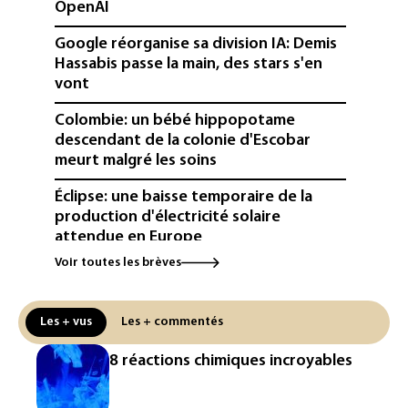
OpenAI
Google réorganise sa division IA: Demis
Hassabis passe la main, des stars s'en
vont
Colombie: un bébé hippopotame
descendant de la colonie d'Escobar
meurt malgré les soins
Éclipse: une baisse temporaire de la
production d'électricité solaire
attendue en Europe
Voir toutes les brèves
L'Autriche bat son record absolu de
chaleur pour le deuxième jour d'affilée
Les + vus
Les + commentés
Inde : Meta sommé de s'excuser après
le retrait d'une vidéo de Modi
8 réactions chimiques incroyables
La défense, voie de diversification pour
un secteur automobile à la peine