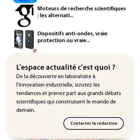
Moteurs de recherche scientifiques
France : prison avec sursis et
: les alternati...
"bannissement numérique" pour deux
streamers jugés pour des violences et
humiliations en ligne
Dispositifs anti-ondes, vraie
protection ou vraie...
IA : Mythos 5 d'Anthropic crée de
fausses identités lors d'un test au
Royaume-Uni
L'espace actualité c'est quoi ?
Sri Lanka : interdiction d'accès à des
De la découverte en laboratoire à
sites majeurs de jeux en ligne
l'innovation industrielle, scrutez les
tendances
et prenez part aux
grands débats
scientifiques
qui construisent le monde de
demain.
Contacter la rédaction