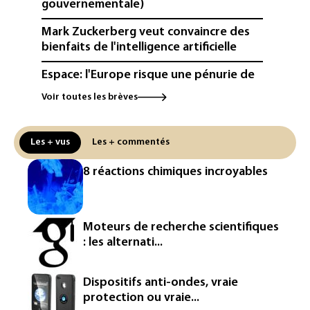
gouvernementale)
Mark Zuckerberg veut convaincre des
bienfaits de l'intelligence artificielle
Espace: l'Europe risque une pénurie de
lanceurs d'ici 2030, alerte l'ESA
Voir toutes les brèves
Canicule: 43 départements en alerte
orange mardi (Météo-France)
Les + vus
Les + commentés
France: 63% des nappes phréatiques
8 réactions chimiques incroyables
sous les normales au 1er août
Pologne: les eaux de la Vistule à leur
plus bas historique à Varsovie (officiel)
Moteurs de recherche scientifiques
: les alternati...
Au moins 16 morts aux Philippines
après des pluies torrentielles
Dispositifs anti-ondes, vraie
Sécheresse: près de 70% de la France
protection ou vraie...
sous des mesures de restrictions d'eau