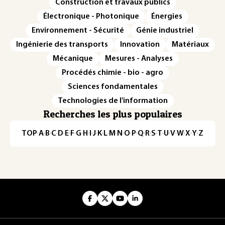
Construction et travaux publics
Électronique - Photonique
Énergies
Environnement - Sécurité
Génie industriel
Ingénierie des transports
Innovation
Matériaux
Mécanique
Mesures - Analyses
Procédés chimie - bio - agro
Sciences fondamentales
Technologies de l'information
Recherches les plus populaires
TOP
·
A
·
B
·
C
·
D
·
E
·
F
·
G
·
H
·
I
·
J
·
K
·
L
·
M
·
N
·
O
·
P
·
Q
·
R
·
S
·
T
·
U
·
V
·
W
·
X
·
Y
·
Z