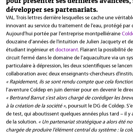
pour présenter ses dernières avancées,
développer ses partenariats.
VAL. Trois lettres derrière lesquelles se cache une vérita
innovant au service du traitement de l’eau, protégé par d
Aujourd’hui portée par l’entreprise montpelliéraine
Cold
douzaine d’années de l’intuition de Julien Jacquety et d
étudiant ingénieur et
doctorant
. Flairant la possibilité d
circuit fermé dans le domaine de l’aquaculture via un s
particulaire à dépression, les deux scientifiques se lance
collaboration avec deux enseignants-chercheurs d’insti
« Rapidement, ils se sont rendu compte que cela fonctionn
l’aventure Coldep en juin dernier pour en devenir le dire
« Bertrand Barrut s’est alors chargé de corédiger les brev
à la création de la société »
, poursuit le DG de Coldep. S
de test, qui aboutissent quelques années plus tard – il y a
de la solution.
« Un partenariat stratégique a alors été 
chargée de produire l’élément central du système : la col