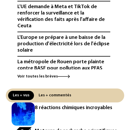
L'UE demande à Meta et TikTok de
renforcer la surveillance et la
vérification des faits après l'affaire de
Ceuta
L'Europe se prépare à une baisse de la
production d'électricité lors de l'éclipse
solaire
La métropole de Rouen porte plainte
contre BASF pour pollution aux PFAS
Voir toutes les brèves
Canicule: à l'arrêt depuis fin juillet, la
centrale de Golfech reconnectée au
réseau
Les + vus
Les + commentés
Véhicules de livraison autonomes: la
8 réactions chimiques incroyables
France ouvre la voie à leur
homologation
Iris³: Eutelsat investira 3,4 milliards