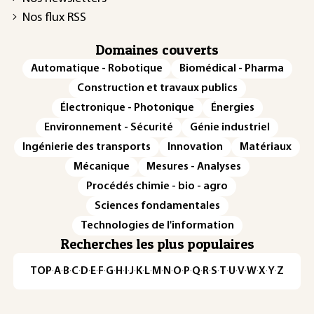
Nos flux RSS
Domaines couverts
Automatique - Robotique
Biomédical - Pharma
Construction et travaux publics
Électronique - Photonique
Énergies
Environnement - Sécurité
Génie industriel
Ingénierie des transports
Innovation
Matériaux
Mécanique
Mesures - Analyses
Procédés chimie - bio - agro
Sciences fondamentales
Technologies de l'information
Recherches les plus populaires
TOP
·
A
·
B
·
C
·
D
·
E
·
F
·
G
·
H
·
I
·
J
·
K
·
L
·
M
·
N
·
O
·
P
·
Q
·
R
·
S
·
T
·
U
·
V
·
W
·
X
·
Y
·
Z