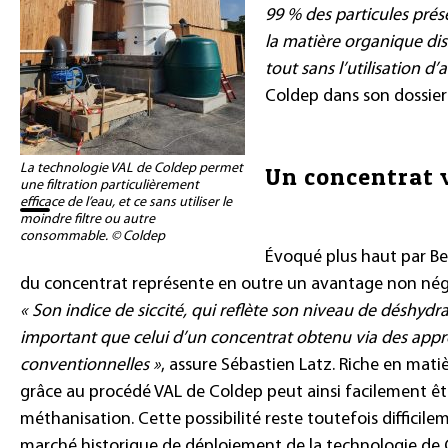
99 % des particules prés
la matière organique diss
tout sans l’utilisation d’
Coldep dans son dossier
La technologie VAL de Coldep permet
Un concentrat 
une filtration particulièrement
efficace de l’eau, et ce sans utiliser le
moindre filtre ou autre
consommable. © Coldep
Évoqué plus haut par Ber
du concentrat représente en outre un avantage non néglig
« Son indice de siccité, qui reflète son niveau de déshydra
important que celui d’un concentrat obtenu via des ap
conventionnelles »
, assure Sébastien Latz. Riche en matiè
grâce au procédé VAL de Coldep peut ainsi facilement êt
méthanisation. Cette possibilité reste toutefois difficil
marché historique de déploiement de la technologie de 