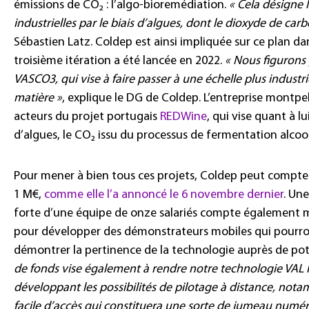
émissions de CO₂ : l’algo-bioremédiation.
« Cela désigne l
industrielles par le biais d’algues, dont le dioxyde de car
Sébastien Latz. Coldep est ainsi impliquée sur ce plan dan
troisième itération a été lancée en 2022.
« Nous figurons 
VASCO3, qui vise à faire passer à une échelle plus industr
matière »
, explique le DG de Coldep. L’entreprise montpe
acteurs du projet portugais
REDWine
, qui vise quant à lu
d’algues, le CO₂ issu du processus de fermentation alcoo
Pour mener à bien tous ces projets, Coldep peut compter 
1 M€,
comme elle l’a annoncé le 6 novembre dernier
. Un
forte d’une équipe de onze salariés compte également me
pour développer des démonstrateurs mobiles qui pourron
démontrer la pertinence de la technologie auprès de po
de fonds vise également à rendre notre technologie VAL 
développant les possibilités de pilotage à distance, nota
facile d’accès qui constituera une sorte de jumeau numér