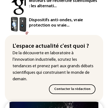
Moteurs de recherche scientifiques
d'euros dans la future constellation
: les alternati...
européenne
Le magazine VSD racheté par
Dispositifs anti-ondes, vraie
l'entrepreneur Vianney d'Alançon
protection ou vraie...
La production française de maïs
attendue au plus bas depuis 1980
L'espace actualité c'est quoi ?
"Retour en force" progressif de la
De la découverte en laboratoire à
chaleur dans les prochains jours en
l'innovation industrielle, scrutez les
France
tendances
et prenez part aux
grands débats
scientifiques
qui construisent le monde de
demain.
Contacter la rédaction