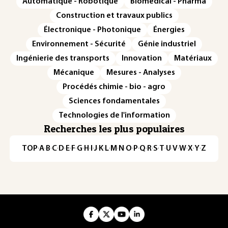
Automatique - Robotique
Biomédical - Pharma
Construction et travaux publics
Électronique - Photonique
Énergies
Environnement - Sécurité
Génie industriel
Ingénierie des transports
Innovation
Matériaux
Mécanique
Mesures - Analyses
Procédés chimie - bio - agro
Sciences fondamentales
Technologies de l'information
Recherches les plus populaires
TOP
·
A
·
B
·
C
·
D
·
E
·
F
·
G
·
H
·
I
·
J
·
K
·
L
·
M
·
N
·
O
·
P
·
Q
·
R
·
S
·
T
·
U
·
V
·
W
·
X
·
Y
·
Z