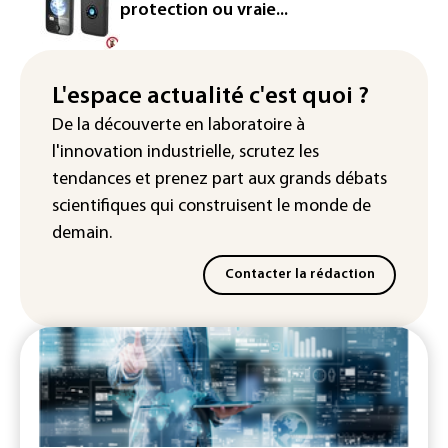
l'entrepreneur Vianney d'Alançon
protection ou vraie...
La production française de maïs
attendue au plus bas depuis 1980
L'espace actualité c'est quoi ?
"Retour en force" progressif de la
De la découverte en laboratoire à
chaleur dans les prochains jours en
l'innovation industrielle, scrutez les
France
tendances
et prenez part aux
grands débats
scientifiques
qui construisent le monde de
demain.
Contacter la rédaction