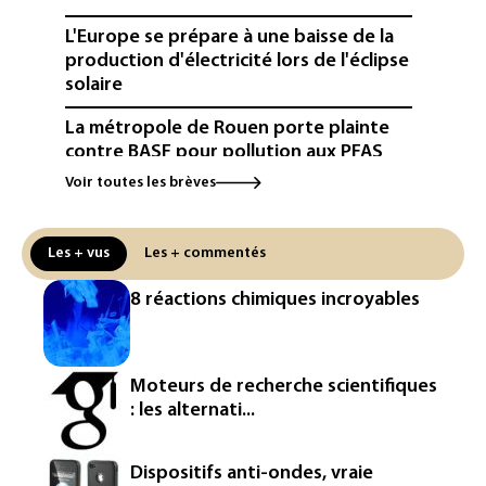
L'Europe se prépare à une baisse de la
production d'électricité lors de l'éclipse
solaire
La métropole de Rouen porte plainte
contre BASF pour pollution aux PFAS
Voir toutes les brèves
Canicule: à l'arrêt depuis fin juillet, la
centrale de Golfech reconnectée au
réseau
Les + vus
Les + commentés
Véhicules de livraison autonomes: la
8 réactions chimiques incroyables
France ouvre la voie à leur
homologation
Iris³: Eutelsat investira 3,4 milliards
Moteurs de recherche scientifiques
d'euros dans la future constellation
: les alternati...
européenne
Le magazine VSD racheté par
Dispositifs anti-ondes, vraie