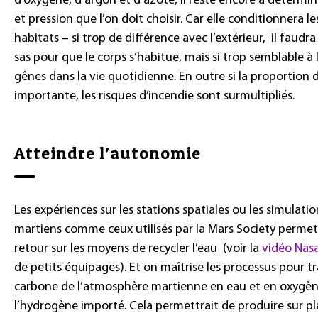
d’oxygène, d’argon et d’azote, il reste encore à détermin
et pression que l’on doit choisir. Car elle conditionnera l
habitats – si trop de différence avec l’extérieur,
il faudr
sas pour que le corps s’habitue, mais si trop semblable à l
gênes dans la vie quotidienne. En outre si la proportion 
importante, les risques d’incendie sont surmultipliés.
Atteindre l’autonomie
Les expériences sur les stations spatiales ou les simulatio
martiens comme ceux utilisés par la Mars Society permet
retour sur les moyens de recycler l’eau
(
voir la
vidéo Nas
de petits équipages). Et on maîtrise les processus pour t
carbone de l’atmosphère martienne en eau et en oxygè
l’hydrogène importé. Cela permettrait de produire sur p