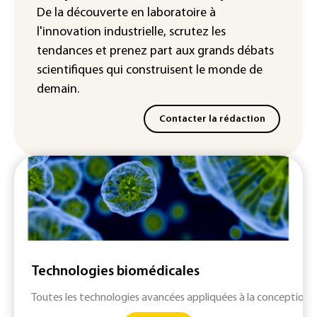
De la découverte en laboratoire à
Iris³: Eutelsat investira 3,4 milliards
l'innovation industrielle, scrutez les
d'euros dans la future constellation
européenne
tendances
et prenez part aux
grands débats
scientifiques
qui construisent le monde de
demain.
Contacter la rédaction
Technologies biomédicales
Toutes les technologies avancées appliquées à la conception 