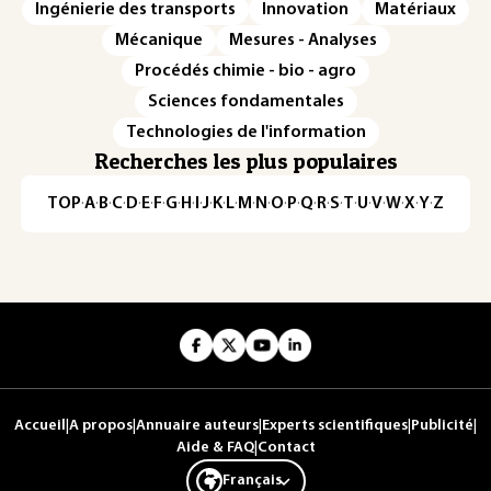
Ingénierie des transports
Innovation
Matériaux
Mécanique
Mesures - Analyses
Procédés chimie - bio - agro
Sciences fondamentales
Technologies de l'information
Recherches les plus populaires
TOP
·
A
·
B
·
C
·
D
·
E
·
F
·
G
·
H
·
I
·
J
·
K
·
L
·
M
·
N
·
O
·
P
·
Q
·
R
·
S
·
T
·
U
·
V
·
W
·
X
·
Y
·
Z
Accueil
|
A propos
|
Annuaire auteurs
|
Experts scientifiques
|
Publicité
|
Aide & FAQ
|
Contact
Français